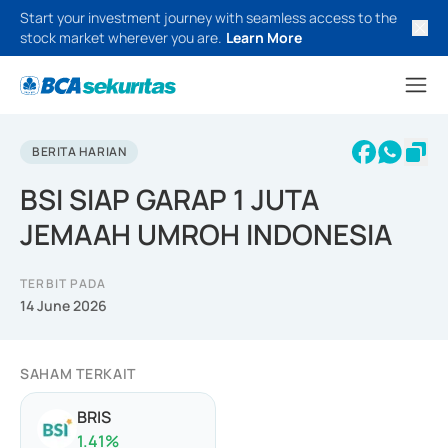
Start your investment journey with seamless access to the
stock market wherever you are.
Learn More
BERITA HARIAN
BSI SIAP GARAP 1 JUTA
JEMAAH UMROH INDONESIA
TERBIT PADA
14 June 2026
SAHAM TERKAIT
BRIS
1.41
%