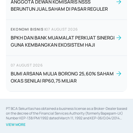
ANGGOTA DEWAN KOMISARIS NSSS
BERUNTUN JUAL SAHAM DI PASAR REGULER
EKONOMI BISNIS
|
07 AUGUST 2026
BPKH DAN BANK MUAMALAT PERKUAT SINERGI
GUNA KEMBANGKAN EKOSISTEM HAJI
07 AUGUST 2026
BUMI ARSANA MULIA BORONG 25,60% SAHAM
OKAS SENILAI RP60,75 MILIAR
PT BCA Sekuritas has obtained a business license as a Broker-Dealer based
on the decree of the Financial Services Authority (formerly Bapepam-LK)
Number KEP-138/PM/1992 dated March 11, 1992 and KEP-06/D.04/2014
dated February 28, 2014, a business license as an Underwriter based on the
VIEW MORE
decree of the Financial Services Authority Number KEP-12/PM/PEE/1997
dated September 24, 1997 and KEP-07/D.04/2014 dated February 28, 2014,