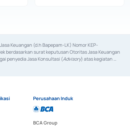
as Jasa Keuangan (d.h Bapepam-LK) Nomor KEP-
fek berdasarkan surat keputusan Otoritas Jasa Keuangan 
ai penyedia Jasa Konsultasi (
Advisory
) atas kegiatan 
anggal 3 Februari 2017, dan beberapa izin usaha lainnya 
iterbitkan pada tahun 2017 dan izin usaha lainnya dari 
at Berharga Komersial yang izinnya diterbitkan pada 
ikasi
Perusahaan Induk
BCA Group