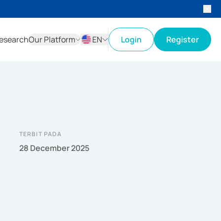
esearch
Our Platform
EN
Login
Register
ID
EN
TERBIT PADA
28 December 2025