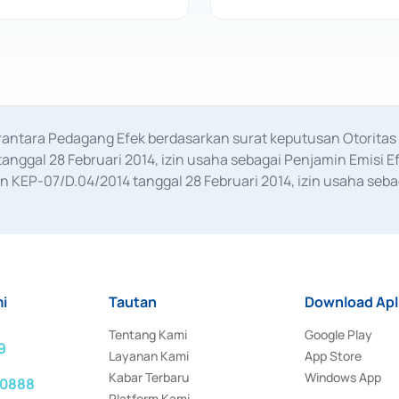
erantara Pedagang Efek berdasarkan surat keputusan Otorit
anggal 28 Februari 2014, izin usaha sebagai Penjamin Emisi E
KEP-07/D.04/2014 tanggal 28 Februari 2014, izin usaha sebag
rat keputusan Otoritas Jasa Keuangan Nomor S-67/PM.21/2017 t
aan Transaksi Sertifikat Deposito di Pasar Uang yang izinnya d
ansaksi, serta Penatausahaan dan Penyelesaian Transaksi Sur
i
Tautan
Download Apl
Tentang Kami
Google Play
9
Layanan Kami
App Store
Kabar Terbaru
Windows App
 0888
Platform Kami