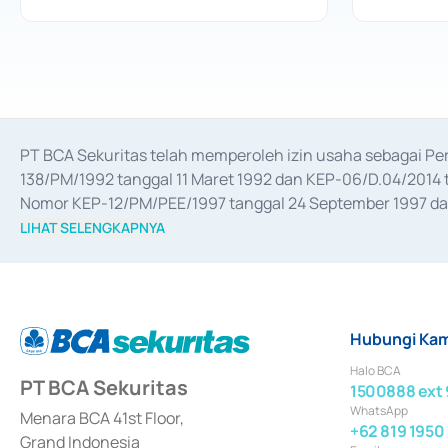
PT BCA Sekuritas telah memperoleh izin usaha sebagai P
138/PM/1992 tanggal 11 Maret 1992 dan KEP-06/D.04/2014 t
Nomor KEP-12/PM/PEE/1997 tanggal 24 September 1997 dan 
merger, akuisisi, divestasi, dan 
join venture
 berdasarkan su
LIHAT SELENGKAPNYA
dari Bank Indonesia antara lain sebagai Perantara Pelaksan
Bank Indonesia sebagai Lembaga Pendukung Penerbitan, Tr
tahun 2018.
Hubungi Kam
Halo BCA
PT BCA Sekuritas
1500888 ext 
WhatsApp
Menara BCA 41st Floor,
+62 819 1950
Grand Indonesia