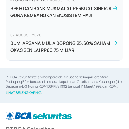
EKONOMI BISNIS
|
07 AUGUST 2026
BPKH DAN BANK MUAMALAT PERKUAT SINERGI
GUNA KEMBANGKAN EKOSISTEM HAJI
07 AUGUST 2026
BUMI ARSANA MULIA BORONG 25,60% SAHAM
OKAS SENILAI RP60,75 MILIAR
PT BCA Sekuritas telah memperoleh izin usaha sebagai Perantara 
Pedagang Efek berdasarkan surat keputusan Otoritas Jasa Keuangan (d.h 
Bapepam-LK) Nomor KEP-138/PM/1992 tanggal 11 Maret 1992 dan KEP-
06/D.04/2014 tanggal 28 Februari 2014, izin usaha sebagai Penjamin Emisi 
LIHAT SELENGKAPNYA
Efek berdasarkan surat keputusan Otoritas Jasa Keuangan Nomor KEP-
12/PM/PEE/1997 tanggal 24 September 1997 dan KEP-07/D.04/2014 
tanggal 28 Februari 2014, izin usaha sebagai penyedia Jasa Konsultasi 
(
Advisory
) atas kegiatan merger, akuisisi, divestasi, dan 
join venture
berdasarkan surat keputusan Otoritas Jasa Keuangan Nomor S-
67/PM.21/2017 tanggal 3 Februari 2017, dan beberapa izin usaha lainnya 
dari Bank Indonesia antara lain sebagai Perantara Pelaksanaan Transaksi 
Sertifikat Deposito di Pasar Uang yang izinnya diterbitkan pada tahun 2017 