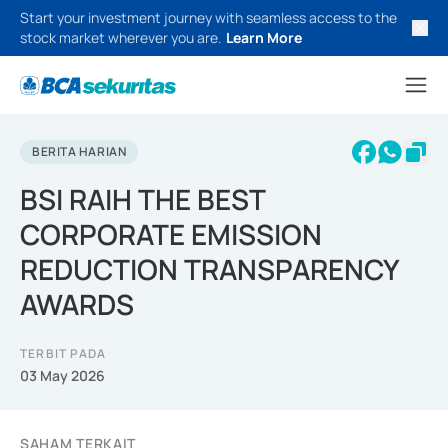
Start your investment journey with seamless access to the
stock market wherever you are.
Learn More
BERITA HARIAN
BSI RAIH THE BEST
CORPORATE EMISSION
REDUCTION TRANSPARENCY
AWARDS
TERBIT PADA
03 May 2026
SAHAM TERKAIT