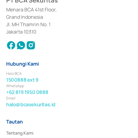
PT BCA Sekuritas
dan izin usaha lainnya dari Bank Indonesia sebagai Lembaga Pendukung 
Penerbitan, Transaksi, serta Penatausahaan dan Penyelesaian Transaksi 
Menara BCA 41st Floor,
Surat Berharga Komersial yang izinnya diterbitkan pada tahun 2018.
Grand Indonesia
Jl. MH Thamrin No. 1
Jakarta 10310
Hubungi Kami
Halo BCA
1500888 ext 9
WhatsApp
+62 819 1950 0888
Email
halo@bcasekuritas.id
Tautan
Tentang Kami