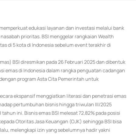
us memperkuat edukasi layanan dan investasi melalui bank
asabah prioritas. BSI menggelar rangkaian Wealth
as di 5 kota di Indonesia sebelum event terakhir di
 emas) BSI diresmikan pada 26 Februari 2025 dan dibentuk
nsi emas di Indonesia dalam rangka penguatan cadangan
n dengan program Asta Cita Pemerintah untuk
ecara ekspansif menggiatkan literasi dan penetrasi emas
hadap pertumbuhan bisnis hingga triwulan III/2025
 tahun ini. Bisnis emas BSI melesat 72,82% pada posisi
 kepada Otoritas Jasa Keuangan (OJK) sehingga BSI bisa
lu, melengkapi izin yang sebelumnya hadir yakni