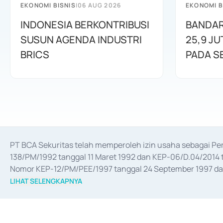
EKONOMI BISNIS
|
06 AUG 2026
EKONOMI B
INDONESIA BERKONTRIBUSI
BANDAR
SUSUN AGENDA INDUSTRI
25,9 J
BRICS
PADA S
PT BCA Sekuritas telah memperoleh izin usaha sebagai P
138/PM/1992 tanggal 11 Maret 1992 dan KEP-06/D.04/2014 t
Nomor KEP-12/PM/PEE/1997 tanggal 24 September 1997 dan 
merger, akuisisi, divestasi, dan 
join venture
 berdasarkan su
LIHAT SELENGKAPNYA
dari Bank Indonesia antara lain sebagai Perantara Pelaksan
Bank Indonesia sebagai Lembaga Pendukung Penerbitan, Tr
tahun 2018.