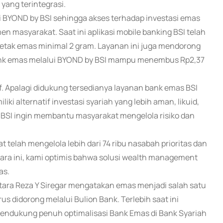
yang terintegrasi.
i BYOND by BSI sehingga akses terhadap investasi emas
n masyarakat. Saat ini aplikasi mobile banking BSI telah
 cetak emas minimal 2 gram. Layanan ini juga mendorong
bank emas melalui BYOND by BSI mampu menembus Rp2,37
f. Apalagi didukung tersedianya layanan bank emas BSI
i alternatif investasi syariah yang lebih aman, likuid,
, BSI ingin membantu masyarakat mengelola risiko dan
 telah mengelola lebih dari 74 ribu nasabah prioritas dan
cara ini, kami optimis bahwa solusi wealth management
as.
ara Reza Y Siregar mengatakan emas menjadi salah satu
s didorong melalui Bulion Bank. Terlebih saat ini
mendukung penuh optimalisasi Bank Emas di Bank Syariah