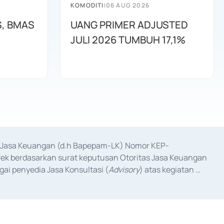
KOMODITI
|
06 AUG 2026
S, BMAS
UANG PRIMER ADJUSTED
JULI 2026 TUMBUH 17,1%
as Jasa Keuangan (d.h Bapepam-LK) Nomor KEP-
fek berdasarkan surat keputusan Otoritas Jasa Keuangan 
ai penyedia Jasa Konsultasi (
Advisory
) atas kegiatan 
anggal 3 Februari 2017, dan beberapa izin usaha lainnya 
iterbitkan pada tahun 2017 dan izin usaha lainnya dari 
at Berharga Komersial yang izinnya diterbitkan pada 