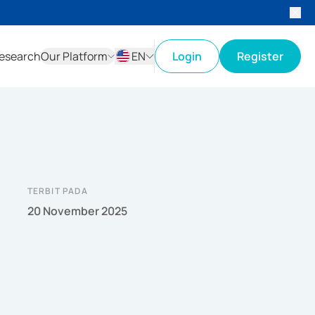
esearch
Our Platform
EN
Login
Register
ID
EN
TERBIT PADA
20 November 2025