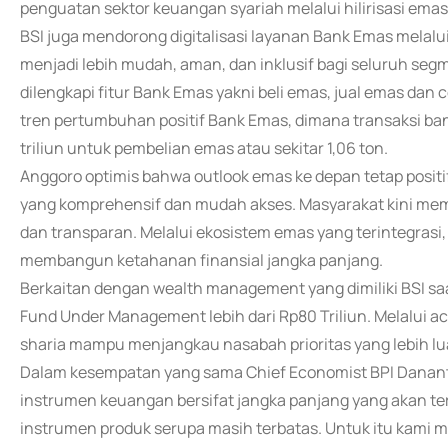
penguatan sektor keuangan syariah melalui hilirisasi emas 
BSI juga mendorong digitalisasi layanan Bank Emas melalu
menjadi lebih mudah, aman, dan inklusif bagi seluruh segme
dilengkapi fitur Bank Emas yakni beli emas, jual emas dan
tren pertumbuhan positif Bank Emas, dimana transaksi 
triliun untuk pembelian emas atau sekitar 1,06 ton.
Anggoro optimis bahwa outlook emas ke depan tetap positi
yang komprehensif dan mudah akses. Masyarakat kini memilik
dan transparan. Melalui ekosistem emas yang terintegrasi
membangun ketahanan finansial jangka panjang.
Berkaitan dengan wealth management yang dimiliki BSI saat
Fund Under Management lebih dari Rp80 Triliun. Melalui a
sharia mampu menjangkau nasabah prioritas yang lebih lu
Dalam kesempatan yang sama Chief Economist BPI Danant
instrumen keuangan bersifat jangka panjang yang akan teru
instrumen produk serupa masih terbatas. Untuk itu kami 