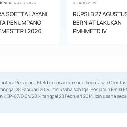
ISNIS
|
06 AUG 2026
06 AUG 2026
A SOETTA LAYANI
RUPSLB 27 AGUSTU
UTA PENUMPANG
BERNIAT LAKUKAN
EMESTER I 2026
PMHMETD IV
erantara Pedagang Efek berdasarkan surat keputusan Otorit
anggal 28 Februari 2014, izin usaha sebagai Penjamin Emisi E
KEP-07/D.04/2014 tanggal 28 Februari 2014, izin usaha sebag
rat keputusan Otoritas Jasa Keuangan Nomor S-67/PM.21/2017 t
aan Transaksi Sertifikat Deposito di Pasar Uang yang izinnya d
ansaksi, serta Penatausahaan dan Penyelesaian Transaksi Sur