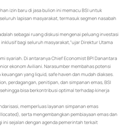
n izin baru di jasa bulion ini memacu BSI untuk
 seluruh lapisan masyarakat, termasuk segmen nasabah
 adalah sebagai ruang diskusi mengenai peluang investasi
nklusif bagi seluruh masyarakat,"ujar Direktur Utama
omi syariah. Di antaranya Chief Economist BPI Danantara
 Senior ekonom Aviliani. Narasumber membahas potensi
 keuangan yang liquid, safe haven dan mudah diakses.
on, perdagangan, penitipan, dan simpanan emas, BSI
sehingga bisa berkontribusi optimal terhadap kinerja
ndarisasi, memperluas layanan simpanan emas
 (allocated), serta mengembangkan pembiayaan emas dan
i ini sejalan dengan agenda pemerintah terkait