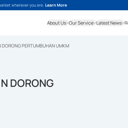
market wherever you are.
Learn More
About Us
Our Service
Latest News
R
AIN DORONG PERTUMBUHAN UMKM
AIN DORONG