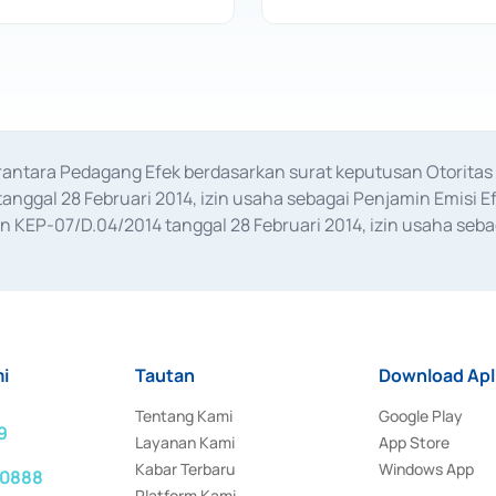
erantara Pedagang Efek berdasarkan surat keputusan Otorit
anggal 28 Februari 2014, izin usaha sebagai Penjamin Emisi E
KEP-07/D.04/2014 tanggal 28 Februari 2014, izin usaha sebag
rat keputusan Otoritas Jasa Keuangan Nomor S-67/PM.21/2017 t
aan Transaksi Sertifikat Deposito di Pasar Uang yang izinnya d
ansaksi, serta Penatausahaan dan Penyelesaian Transaksi Sur
i
Tautan
Download Apl
Tentang Kami
Google Play
9
Layanan Kami
App Store
Kabar Terbaru
Windows App
 0888
Platform Kami