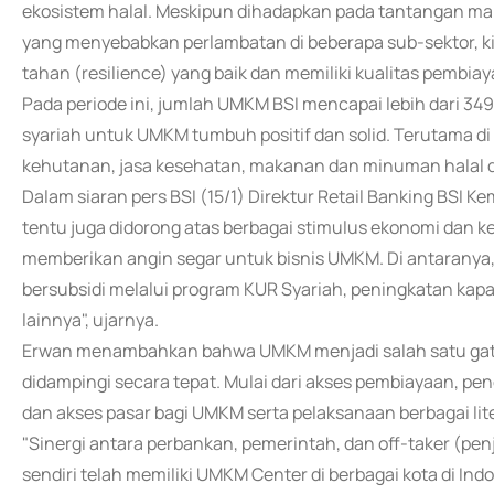
ekosistem halal. Meskipun dihadapkan pada tantangan ma
yang menyebabkan perlambatan di beberapa sub-sektor, 
tahan (resilience) yang baik dan memiliki kualitas pembiay
Pada periode ini, jumlah UMKM BSI mencapai lebih dari 34
syariah untuk UMKM tumbuh positif dan solid. Terutama di
kehutanan, jasa kesehatan, makanan dan minuman halal da
Dalam siaran pers BSI (15/1) Direktur Retail Banking BSI
tentu juga didorong atas berbagai stimulus ekonomi dan k
memberikan angin segar untuk bisnis UMKM. Di antaranya
bersubsidi melalui program KUR Syariah, peningkatan kapas
lainnya", ujarnya.
Erwan menambahkan bahwa UMKM menjadi salah satu gate a
didampingi secara tepat. Mulai dari akses pembiayaan, pe
dan akses pasar bagi UMKM serta pelaksanaan berbagai lite
"Sinergi antara perbankan, pemerintah, dan off-taker (pe
sendiri telah memiliki UMKM Center di berbagai kota di I