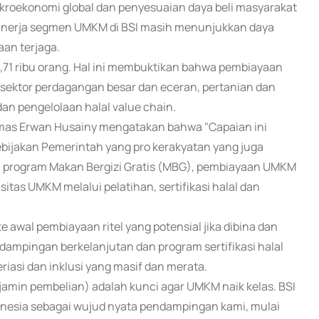
kroekonomi global dan penyesuaian daya beli masyarakat
kinerja segmen UMKM di BSI masih menunjukkan daya
aan terjaga.
9,71 ribu orang. Hal ini membuktikan bahwa pembiayaan
 sektor perdagangan besar dan eceran, pertanian dan
n pengelolaan halal value chain.
 Kemas Erwan Husainy mengatakan bahwa "Capaian ini
ebijakan Pemerintah yang pro kerakyatan yang juga
, program Makan Bergizi Gratis (MBG), pembiayaan UMKM
itas UMKM melalui pelatihan, sertifikasi halal dan
wal pembiayaan ritel yang potensial jika dibina dan
ndampingan berkelanjutan dan program sertifikasi halal
riasi dan inklusi yang masif dan merata.
njamin pembelian) adalah kunci agar UMKM naik kelas. BSI
ndonesia sebagai wujud nyata pendampingan kami, mulai