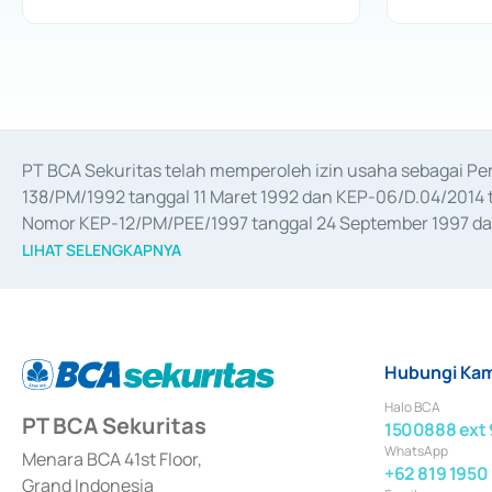
PT BCA Sekuritas telah memperoleh izin usaha sebagai P
138/PM/1992 tanggal 11 Maret 1992 dan KEP-06/D.04/2014 t
Nomor KEP-12/PM/PEE/1997 tanggal 24 September 1997 dan 
merger, akuisisi, divestasi, dan 
join venture
 berdasarkan su
LIHAT SELENGKAPNYA
dari Bank Indonesia antara lain sebagai Perantara Pelaksan
Bank Indonesia sebagai Lembaga Pendukung Penerbitan, Tr
tahun 2018.
Hubungi Kam
Halo BCA
PT BCA Sekuritas
1500888 ext 
WhatsApp
Menara BCA 41st Floor,
+62 819 1950
Grand Indonesia