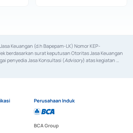
as Jasa Keuangan (d.h Bapepam-LK) Nomor KEP-
fek berdasarkan surat keputusan Otoritas Jasa Keuangan 
ai penyedia Jasa Konsultasi (
Advisory
) atas kegiatan 
anggal 3 Februari 2017, dan beberapa izin usaha lainnya 
iterbitkan pada tahun 2017 dan izin usaha lainnya dari 
at Berharga Komersial yang izinnya diterbitkan pada 
ikasi
Perusahaan Induk
BCA Group