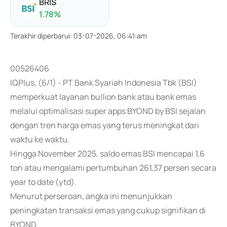
BRIS
1.78
%
Terakhir diperbarui
:
03-07-2026, 06:41:am
00526406
IQPlus, (6/1) - PT Bank Syariah Indonesia Tbk (BSI)
memperkuat layanan bullion bank atau bank emas
melalui optimalisasi super apps BYOND by BSI sejalan
dengan tren harga emas yang terus meningkat dari
waktu ke waktu.
Hingga November 2025, saldo emas BSI mencapai 1,6
ton atau mengalami pertumbuhan 261,37 persen secara
year to date (ytd).
Menurut perseroan, angka ini menunjukkan
peningkatan transaksi emas yang cukup signifikan di
BYOND.