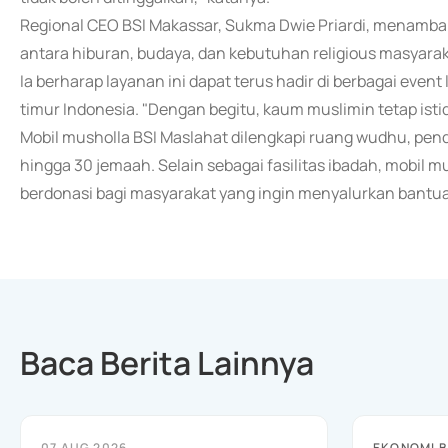
Regional CEO BSI Makassar, Sukma Dwie Priardi, menamb
antara hiburan, budaya, dan kebutuhan religious masyarak
Ia berharap layanan ini dapat terus hadir di berbagai eve
timur Indonesia. "Dengan begitu, kaum muslimin tetap ist
Mobil musholla BSI Maslahat dilengkapi ruang wudhu, p
hingga 30 jemaah. Selain sebagai fasilitas ibadah, mobil 
berdonasi bagi masyarakat yang ingin menyalurkan bantua
Baca Berita Lainnya
07 AUG 2026
EKONOMI B