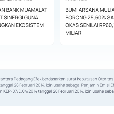
AN BANK MUAMALAT
BUMI ARSANA MULI
T SINERGI GUNA
BORONG 25,60% S
GKAN EKOSISTEM
OKAS SENILAI RP60,
MILIAR
erantara Pedagang Efek berdasarkan surat keputusan Otorit
anggal 28 Februari 2014, izin usaha sebagai Penjamin Emisi E
KEP-07/D.04/2014 tanggal 28 Februari 2014, izin usaha sebag
rat keputusan Otoritas Jasa Keuangan Nomor S-67/PM.21/2017 t
aan Transaksi Sertifikat Deposito di Pasar Uang yang izinnya d
ansaksi, serta Penatausahaan dan Penyelesaian Transaksi Sur