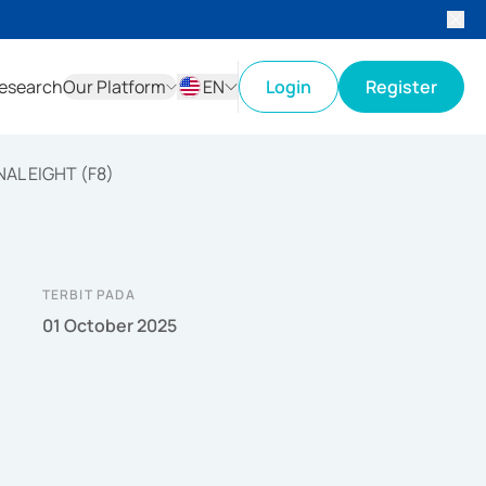
esearch
Our Platform
EN
Login
Register
ID
EN
AL EIGHT (F8)
TERBIT PADA
01 October 2025