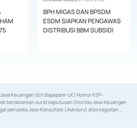
A
BPH MIGAS DAN BPSDM
AHAM
ESDM SIAPKAN PENGAWAS
75
DISTRIBUSI BBM SUBSIDI
as Jasa Keuangan (d.h Bapepam-LK) Nomor KEP-
fek berdasarkan surat keputusan Otoritas Jasa Keuangan 
ai penyedia Jasa Konsultasi (
Advisory
) atas kegiatan 
anggal 3 Februari 2017, dan beberapa izin usaha lainnya 
iterbitkan pada tahun 2017 dan izin usaha lainnya dari 
at Berharga Komersial yang izinnya diterbitkan pada 