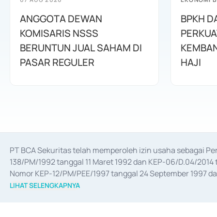
ANGGOTA DEWAN
BPKH D
KOMISARIS NSSS
PERKUA
BERUNTUN JUAL SAHAM DI
KEMBAN
PASAR REGULER
HAJI
PT BCA Sekuritas telah memperoleh izin usaha sebagai P
138/PM/1992 tanggal 11 Maret 1992 dan KEP-06/D.04/2014 t
Nomor KEP-12/PM/PEE/1997 tanggal 24 September 1997 dan 
merger, akuisisi, divestasi, dan 
join venture
 berdasarkan su
LIHAT SELENGKAPNYA
dari Bank Indonesia antara lain sebagai Perantara Pelaksan
Bank Indonesia sebagai Lembaga Pendukung Penerbitan, Tr