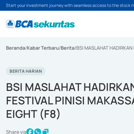
Start your investment journey with seamless access to the stock 
Beranda
/
Kabar Terbaru
/
Berita
/
BSI MASLAHAT HADIRKAN M
BERITA HARIAN
BSI MASLAHAT HADIRKA
FESTIVAL PINISI MAKAS
EIGHT (F8)
Share via