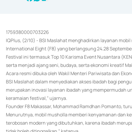
1759380000703226
IQPlus, (2/10) - BSI Maslahat menghadirkan layanan mobil 
International Eight (F8) yang berlangsung 24.28 September
Festival ini termasuk Top 10 Karisma Event Nusantara (KE
serta menjadi ajang seni, budaya, serta ekonomi kreatif Ma
Acara resmi dibuka oleh Wakil Menteri Pariwisata dan Eko
BSI Maslahat dalam menyediakan akses ibadah bagi pengun
merupakan inovasi layanan ibadah yang mempermudah um
keramaian festival," ujarnya.
Founder F8 Makassar, Mohammad Ramdhan Pomanto, turut 
Menurutnya, mobil musholla memberi kenyamanan dan kete
terobosan modern yang dibutuhkan, karena ibadah merup
tidak boleh ditinggalkan," katanya.