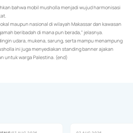
ahkan bahwa mobil musholla menjadi wujud harmonisasi
at.
nt lokal maupun nasional di wilayah Makassar dan kawasan
iqamah beribadah di mana pun berada," jelasnya.
endingin udara, mukena, sarung, serta mampu menampung
musholla ini juga menyediakan standing banner ajakan
n untuk warga Palestina. (end)
ISNIS
|
07 AUG 2026
07 AUG 2026