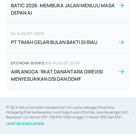
BATIC 2026: MEMBUKA JALAN MENUJU MASA
DEPAN AI
06 AUGUST 2026
PT TIMAH GELAR BULAN BAKTI DI RIAU
EKONOMI BISNIS
|
06 AUGUST 2026
AIRLANGGA: RKAT DANANTARA DIREVISI
MENYESUAIKAN DSI DAN DDMF
PT BCA Sekuritas telah memperoleh izin usaha sebagai Perantara 
Pedagang Efek berdasarkan surat keputusan Otoritas Jasa Keuangan (d.h 
Bapepam-LK) Nomor KEP-138/PM/1992 tanggal 11 Maret 1992 dan KEP-
06/D.04/2014 tanggal 28 Februari 2014, izin usaha sebagai Penjamin Emisi 
LIHAT SELENGKAPNYA
Efek berdasarkan surat keputusan Otoritas Jasa Keuangan Nomor KEP-
12/PM/PEE/1997 tanggal 24 September 1997 dan KEP-07/D.04/2014 