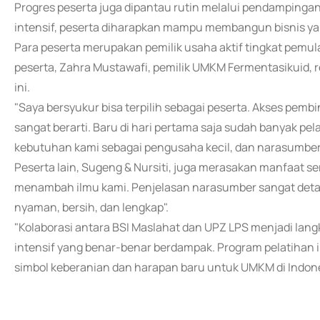
Progres peserta juga dipantau rutin melalui pendamping
intensif, peserta diharapkan mampu membangun bisnis yan
Para peserta merupakan pemilik usaha aktif tingkat pemul
peserta, Zahra Mustawafi, pemilik UMKM Fermentasikuid, re
ini.
"Saya bersyukur bisa terpilih sebagai peserta. Akses pemb
sangat berarti. Baru di hari pertama saja sudah banyak pe
kebutuhan kami sebagai pengusaha kecil, dan narasumbe
Peserta lain, Sugeng & Nursiti, juga merasakan manfaat se
menambah ilmu kami. Penjelasan narasumber sangat detail
nyaman, bersih, dan lengkap".
"Kolaborasi antara BSI Maslahat dan UPZ LPS menjadi la
intensif yang benar-benar berdampak. Program pelatihan i
simbol keberanian dan harapan baru untuk UMKM di Indone