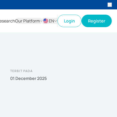
esearch
Our Platform
EN
Login
Register
ID
EN
TERBIT PADA
01 December 2025