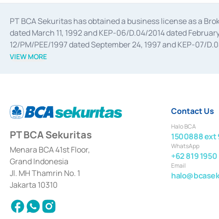
PT BCA Sekuritas has obtained a business license as a Br
dated March 11, 1992 and KEP-06/D.04/2014 dated February 
12/PM/PEE/1997 dated September 24, 1997 and KEP-07/D.04/2
divestments, and joint ventures based on the decree of the
VIEW MORE
Advisory Services for mergers, acquisitions, divestments, 
February 3, 2017, and several other business licenses from
Money Market whose license was issued in 2017 and other b
Settlement of Commercial Paper Transactions whose licens
Contact Us
Halo BCA
PT BCA Sekuritas
1500888 ext 
WhatsApp
Menara BCA 41st Floor,
+62 819 1950
Grand Indonesia
Email
Jl. MH Thamrin No. 1
halo@bcaseku
Jakarta 10310