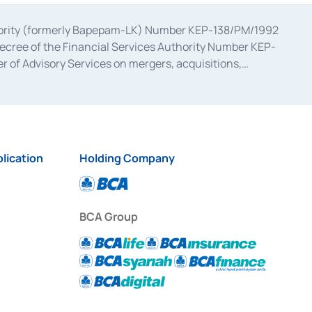
uthority (formerly Bapepam-LK) Number KEP-138/PM/1992
decree of the Financial Services Authority Number KEP-
 of Advisory Services on mergers, acquisitions,
bruary 28, 2014, a business license as a provider of
ial Services Authority Number S-67/PM.21/2017 dated
ementation of Certificate of Deposit Transactions in the
ion for the Issuance, Transaction, and Administration and
lication
Holding Company
BCA Group