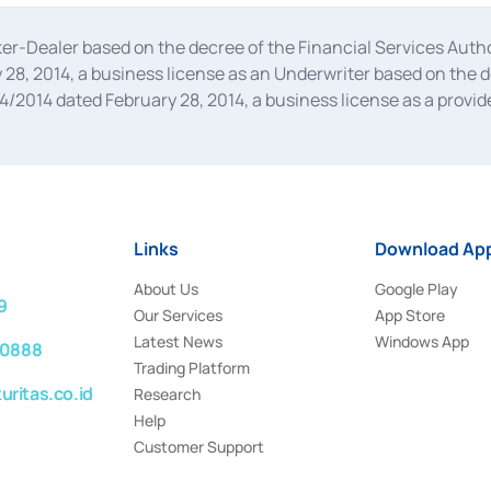
oker-Dealer based on the decree of the Financial Services A
28, 2014, a business license as an Underwriter based on the 
014 dated February 28, 2014, a business license as a provider
 Financial Services Authority Number S-67/PM.21/2014 dated Fe
and joint ventures based on the decision letter of the Financ
 Bank Indonesia, among others as an Intermediary for the Impl
usiness licenses from Bank Indonesia as a Supporting Institut
e was issued in 2018.
Links
Download App
About Us
Google Play
9
Our Services
App Store
Latest News
Windows App
 0888
Trading Platform
ritas.co.id
Research
Help
Customer Support