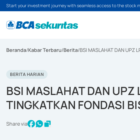
Start your investment journey with seamless access to the stock 
Beranda
/
Kabar Terbaru
/
Berita
/
BSI MASLAHAT DAN UPZ L
BERITA HARIAN
BSI MASLAHAT DAN UPZ 
TINGKATKAN FONDASI BI
Share via