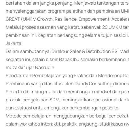
bertahan dalam jangka panjang. Menjawab tantangan ters
menyelenggarakan program pelatihan dan pembinaan UMKM
GREAT (UMKM Growth, Resilience, Empowerment, Accelerat
Melalui proses asesmen yang ketat, sebanyak 20 UMKM terp
pembinaan ini. Kegiatan berlangsung selama tujuh sesi di 
Jakarta.
Dalam sambutannya, Direktur Sales & Distribution BSI Ma
kegiatan ini, selain bisnis Bapak Ibu semakin berkembang
muzakki" ujar Nasrudin.
Pendekatan Pembelajaran yang Praktis dan Mendorong K
Pembinaan yang difasilitasi oleh Dandy Consulting diran
Peserta dibimbing mulai dari membangun mindset dan pe
produk, pengelolaan SDM, meningkatkan operasional dan k
dan evaluasi untuk mengukur perkembangan peserta.
Metode pembelajaran menggabungkan berbagai pendekatan ya
dalam workshop interaktif, praktik langsung, studi kasus ny