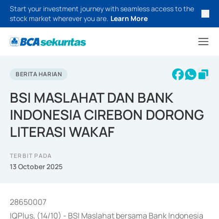
Start your investment journey with seamless access to the
stock market wherever you are.
Learn More
BERITA HARIAN
BSI MASLAHAT DAN BANK
INDONESIA CIREBON DORONG
LITERASI WAKAF
TERBIT PADA
13 October 2025
28650007
IQPlus, (14/10) - BSI Maslahat bersama Bank Indonesia