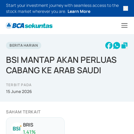
Start your investment journey with seamless access to the
stock market wherever you are.
Learn More
BERITA HARIAN
BSI MANTAP AKAN PERLUAS
CABANG KE ARAB SAUDI
TERBIT PADA
15 June 2026
SAHAM TERKAIT
BRIS
1.41
%