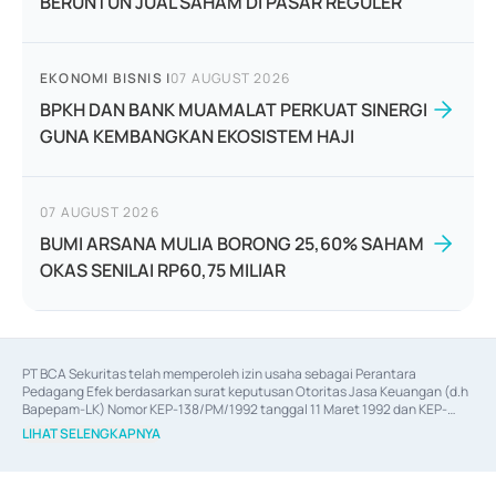
BERUNTUN JUAL SAHAM DI PASAR REGULER
EKONOMI BISNIS
|
07 AUGUST 2026
BPKH DAN BANK MUAMALAT PERKUAT SINERGI
GUNA KEMBANGKAN EKOSISTEM HAJI
07 AUGUST 2026
BUMI ARSANA MULIA BORONG 25,60% SAHAM
OKAS SENILAI RP60,75 MILIAR
PT BCA Sekuritas telah memperoleh izin usaha sebagai Perantara 
Pedagang Efek berdasarkan surat keputusan Otoritas Jasa Keuangan (d.h 
Bapepam-LK) Nomor KEP-138/PM/1992 tanggal 11 Maret 1992 dan KEP-
06/D.04/2014 tanggal 28 Februari 2014, izin usaha sebagai Penjamin Emisi 
LIHAT SELENGKAPNYA
Efek berdasarkan surat keputusan Otoritas Jasa Keuangan Nomor KEP-
12/PM/PEE/1997 tanggal 24 September 1997 dan KEP-07/D.04/2014 
tanggal 28 Februari 2014, izin usaha sebagai penyedia Jasa Konsultasi 