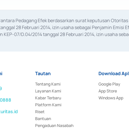
erantara Pedagang Efek berdasarkan surat keputusan Otorit
anggal 28 Februari 2014, izin usaha sebagai Penjamin Emisi E
KEP-07/D.04/2014 tanggal 28 Februari 2014, izin usaha sebag
rat keputusan Otoritas Jasa Keuangan Nomor S-67/PM.21/2017 t
aan Transaksi Sertifikat Deposito di Pasar Uang yang izinnya d
ansaksi, serta Penatausahaan dan Penyelesaian Transaksi Sur
i
Tautan
Download Apl
Tentang Kami
Google Play
9
Layanan Kami
App Store
Kabar Terbaru
Windows App
 0888
Platform Kami
ritas.id
Riset
Bantuan
Pengaduan Nasabah