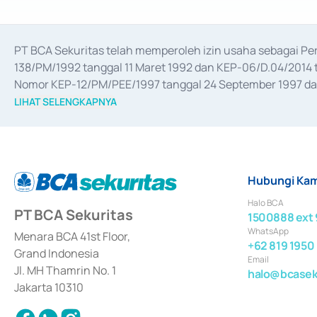
PT BCA Sekuritas telah memperoleh izin usaha sebagai P
138/PM/1992 tanggal 11 Maret 1992 dan KEP-06/D.04/2014 t
Nomor KEP-12/PM/PEE/1997 tanggal 24 September 1997 dan 
merger, akuisisi, divestasi, dan 
join venture
 berdasarkan su
LIHAT SELENGKAPNYA
dari Bank Indonesia antara lain sebagai Perantara Pelaksan
Bank Indonesia sebagai Lembaga Pendukung Penerbitan, Tr
tahun 2018.
Hubungi Kam
Halo BCA
PT BCA Sekuritas
1500888 ext 
WhatsApp
Menara BCA 41st Floor,
+62 819 1950
Grand Indonesia
Email
Jl. MH Thamrin No. 1
halo@bcaseku
Jakarta 10310