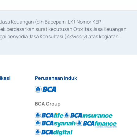
as Jasa Keuangan (d.h Bapepam-LK) Nomor KEP-
fek berdasarkan surat keputusan Otoritas Jasa Keuangan 
ai penyedia Jasa Konsultasi (
Advisory
) atas kegiatan 
anggal 3 Februari 2017, dan beberapa izin usaha lainnya 
iterbitkan pada tahun 2017 dan izin usaha lainnya dari 
at Berharga Komersial yang izinnya diterbitkan pada 
ikasi
Perusahaan Induk
BCA Group