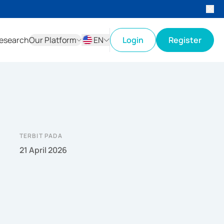
esearch
Our Platform
EN
Login
Register
ID
EN
TERBIT PADA
21 April 2026