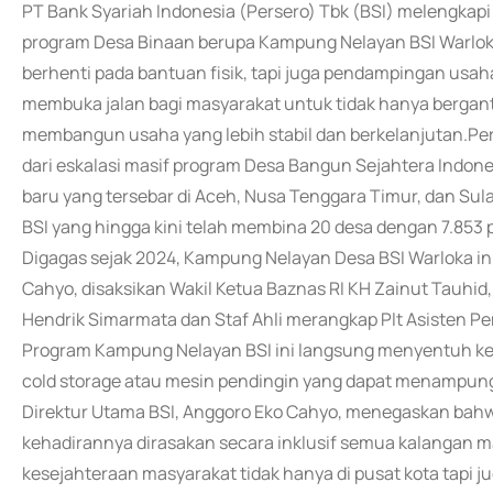
PT Bank Syariah Indonesia (Persero) Tbk (BSI) melengkap
program Desa Binaan berupa Kampung Nelayan BSI Warlo
berhenti pada bantuan fisik, tapi juga pendampingan usah
membuka jalan bagi masyarakat untuk tidak hanya bergantu
membangun usaha yang lebih stabil dan berkelanjutan.P
dari eskalasi masif program Desa Bangun Sejahtera Indon
baru yang tersebar di Aceh, Nusa Tenggara Timur, dan Sul
BSI yang hingga kini telah membina 20 desa dengan 7.853 p
Digagas sejak 2024, Kampung Nelayan Desa BSI Warloka ini
Cahyo, disaksikan Wakil Ketua Baznas RI KH Zainut Tauhid
Hendrik Simarmata dan Staf Ahli merangkap Plt Asisten P
Program Kampung Nelayan BSI ini langsung menyentuh ke
cold storage atau mesin pendingin yang dapat menampung 
Direktur Utama BSI, Anggoro Eko Cahyo, menegaskan bahwa
kehadirannya dirasakan secara inklusif semua kalangan m
kesejahteraan masyarakat tidak hanya di pusat kota tapi ju