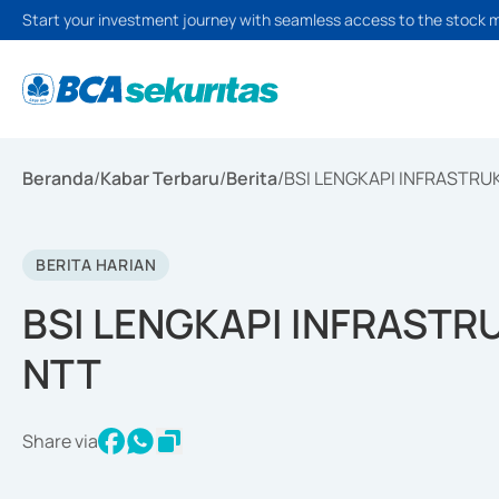
Start your investment journey with seamless access to the stock 
Beranda
/
Kabar Terbaru
/
Berita
/
BSI LENGKAPI INFRASTRU
BERITA HARIAN
BSI LENGKAPI INFRASTR
NTT
Share via