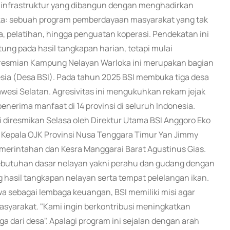
i infrastruktur yang dibangun dengan menghadirkan
ka: sebuah program pemberdayaan masyarakat yang tak
a, pelatihan, hingga penguatan koperasi. Pendekatan ini
ng pada hasil tangkapan harian, tetapi mulai
eresmian Kampung Nelayan Warloka ini merupakan bagian
esia (Desa BSI). Pada tahun 2025 BSI membuka tiga desa
awesi Selatan. Agresivitas ini mengukuhkan rekam jejak
enerima manfaat di 14 provinsi di seluruh Indonesia.
 diresmikan Selasa oleh Direktur Utama BSI Anggoro Eko
, Kepala OJK Provinsi Nusa Tenggara Timur Yan Jimmy
emerintahan dan Kesra Manggarai Barat Agustinus Gias.
butuhan dasar nelayan yakni perahu dan gudang dengan
hasil tangkapan nelayan serta tempat pelelangan ikan.
 sebagai lembaga keuangan, BSI memiliki misi agar
asyarakat. "Kami ingin berkontribusi meningkatkan
ga dari desa". Apalagi program ini sejalan dengan arah