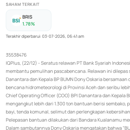
SAHAM TERKAIT
BRIS
1.78
%
Terakhir diperbarui
:
03-07-2026, 06:41:am
35538476
IQPlus, (22/12) - Seratus relawan PT Bank Syariah Indonesi
membantu pemulihan pascabencana. Relawan ini dilepas se
Danantara dan Kepala BP BUMN Dony Oskaria bersamaan d
bencana hidrometeorologi di Provinsi Aceh dan seribu le
Chief Operating Officer (COO) BPI Danantara dan Kepala B
mengangkut lebih dari 1.300 ton bantuan berisi sembako, p
bayi, tenda komunal, selimut dan perlengkapan kebersihan 
Pelepasan bantuan dilakukan dari Bandara Kualanamu me
Dalam sambutannya Dony Oskaria mengatakan bahwa "BUMN