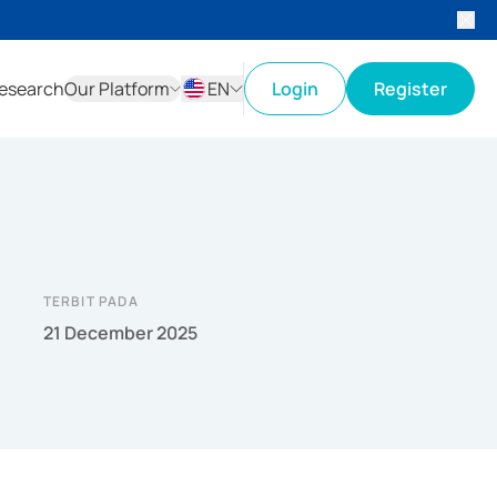
esearch
Our Platform
EN
Login
Register
ID
EN
TERBIT PADA
21 December 2025