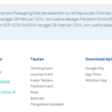
erantara Pedagang Efek berdasarkan surat keputusan Otorit
anggal 28 Februari 2014, izin usaha sebagai Penjamin Emisi E
KEP-07/D.04/2014 tanggal 28 Februari 2014, izin usaha sebag
rat keputusan Otoritas Jasa Keuangan Nomor S-67/PM.21/2017 t
aan Transaksi Sertifikat Deposito di Pasar Uang yang izinnya d
ansaksi, serta Penatausahaan dan Penyelesaian Transaksi Sur
i
Tautan
Download Apl
Tentang Kami
Google Play
9
Layanan Kami
App Store
Kabar Terbaru
Windows App
 0888
Platform Kami
ritas.id
Riset
Bantuan
Pengaduan Nasabah