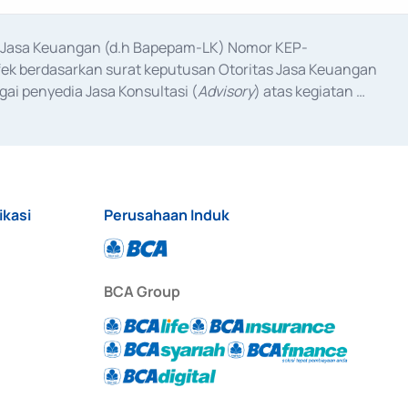
as Jasa Keuangan (d.h Bapepam-LK) Nomor KEP-
fek berdasarkan surat keputusan Otoritas Jasa Keuangan 
ai penyedia Jasa Konsultasi (
Advisory
) atas kegiatan 
anggal 3 Februari 2017, dan beberapa izin usaha lainnya 
iterbitkan pada tahun 2017 dan izin usaha lainnya dari 
at Berharga Komersial yang izinnya diterbitkan pada 
ikasi
Perusahaan Induk
BCA Group