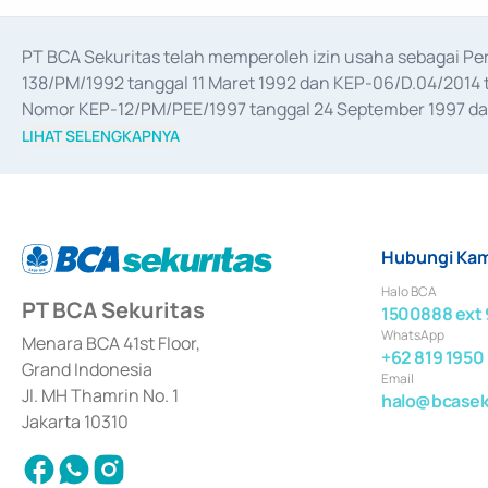
PT BCA Sekuritas telah memperoleh izin usaha sebagai P
138/PM/1992 tanggal 11 Maret 1992 dan KEP-06/D.04/2014 t
Nomor KEP-12/PM/PEE/1997 tanggal 24 September 1997 dan 
merger, akuisisi, divestasi, dan 
join venture
 berdasarkan su
LIHAT SELENGKAPNYA
dari Bank Indonesia antara lain sebagai Perantara Pelaksan
Bank Indonesia sebagai Lembaga Pendukung Penerbitan, Tr
tahun 2018.
Hubungi Kam
Halo BCA
PT BCA Sekuritas
1500888 ext 
WhatsApp
Menara BCA 41st Floor,
+62 819 1950
Grand Indonesia
Email
Jl. MH Thamrin No. 1
halo@bcaseku
Jakarta 10310