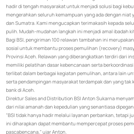
hadir di tengah masyarakat untuk menjadi solusi bagi kebutu
mengerahkan seluruh kemampuan yang ada dengan niat y
dan Sumatra. Kami mengucapkan terimakasih kepada selu
pulih. Mudah-mudahan langkah ini menjadi amal ibadah ki
Bagi BSI, pengiriman 100 relawan tambahan ini merupaka
sosial untuk membantu proses pemulihan (recovery) masy
Provinsi Aceh. Relawan yang diberangkatkan terdiri dari ins
memiliki pelatihan dasar kebencanaan serta berkoordinas
terlibat dalam berbagai kegiatan pemulihan, antara lain unt
serta pendampingan masyarakat terdampak dan yang tak k
bank di Aceh.
Direktur Sales and Distribution BSI Anton Sukarna meny
dari nilai amanah dan kepedulian yang senantiasa dipegan
"BSI tidak hanya hadir melalui layanan perbankan, tetapi 
ini diharapkan dapat membantu mempercepat proses pem
pascabencana," ujar Anton.