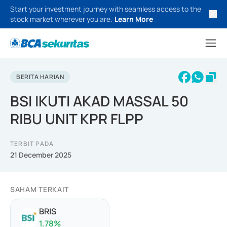
Start your investment journey with seamless access to the
stock market wherever you are.
Learn More
BERITA HARIAN
BSI IKUTI AKAD MASSAL 50
RIBU UNIT KPR FLPP
TERBIT PADA
21 December 2025
SAHAM TERKAIT
BRIS
1.78
%