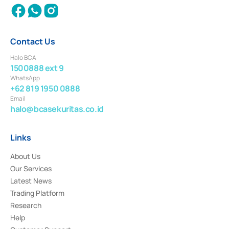
Contact Us
Halo BCA
1500888 ext 9
WhatsApp
+62 819 1950 0888
Email
halo@bcasekuritas.co.id
Links
About Us
Our Services
Latest News
Trading Platform
Research
Help