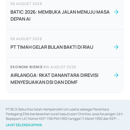
06 AUGUST 2026
BATIC 2026: MEMBUKA JALAN MENUJU MASA
DEPAN AI
06 AUGUST 2026
PT TIMAH GELAR BULAN BAKTI DI RIAU
EKONOMI BISNIS
|
06 AUGUST 2026
AIRLANGGA: RKAT DANANTARA DIREVISI
MENYESUAIKAN DSI DAN DDMF
PT BCA Sekuritas telah memperoleh izin usaha sebagai Perantara 
Pedagang Efek berdasarkan surat keputusan Otoritas Jasa Keuangan (d.h 
Bapepam-LK) Nomor KEP-138/PM/1992 tanggal 11 Maret 1992 dan KEP-
06/D.04/2014 tanggal 28 Februari 2014, izin usaha sebagai Penjamin Emisi 
LIHAT SELENGKAPNYA
Efek berdasarkan surat keputusan Otoritas Jasa Keuangan Nomor KEP-