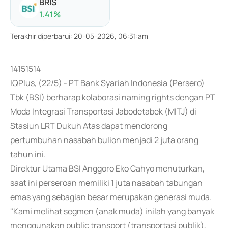
BRIS
1.41
%
Terakhir diperbarui
:
20-05-2026, 06:31:am
14151514
IQPlus, (22/5) - PT Bank Syariah Indonesia (Persero)
Tbk (BSI) berharap kolaborasi naming rights dengan PT
Moda Integrasi Transportasi Jabodetabek (MITJ) di
Stasiun LRT Dukuh Atas dapat mendorong
pertumbuhan nasabah bulion menjadi 2 juta orang
tahun ini.
Direktur Utama BSI Anggoro Eko Cahyo menuturkan,
saat ini perseroan memiliki 1 juta nasabah tabungan
emas yang sebagian besar merupakan generasi muda.
"Kami melihat segmen (anak muda) inilah yang banyak
menggunakan public transport (transportasi publik),