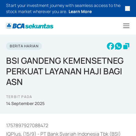
Start your investment journey with seamless access to the
stock market wherever you are.
Learn More
BERITA HARIAN
BSI GANDENG KEMENSETNEG
PERKUAT LAYANAN HAJI BAGI
ASN
TERBIT PADA
14 September 2025
1757897927088472
IQPlus, (15/9) - PT Bank Syariah Indonesia Tbk (BSI)