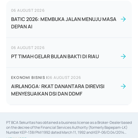
06 AUGUST 2026
BATIC 2026: MEMBUKA JALAN MENUJU MASA
DEPAN AI
06 AUGUST 2026
PT TIMAH GELAR BULAN BAKTI DI RIAU
EKONOMI BISNIS
|
06 AUGUST 2026
AIRLANGGA: RKAT DANANTARA DIREVISI
MENYESUAIKAN DSI DAN DDMF
PT BCA Sekuritas has obtained a business license as a Broker-Dealer based
on the decree of the Financial Services Authority (formerly Bapepam-LK)
Number KEP-138/PM/1992 dated March 11, 1992 and KEP-06/D.04/2014
dated February 28, 2014, a business license as an Underwriter based on the