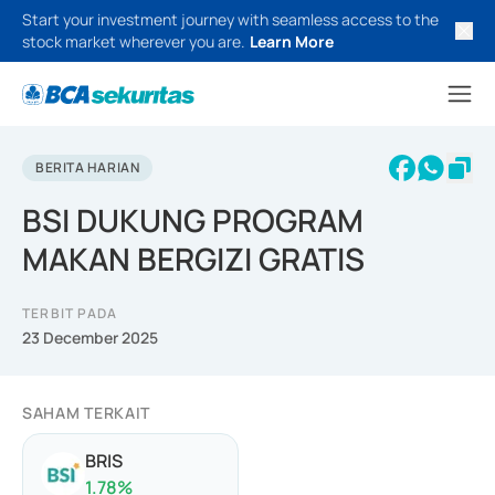
Start your investment journey with seamless access to the
stock market wherever you are.
Learn More
BERITA HARIAN
BSI DUKUNG PROGRAM
MAKAN BERGIZI GRATIS
TERBIT PADA
23 December 2025
SAHAM TERKAIT
BRIS
1.78
%