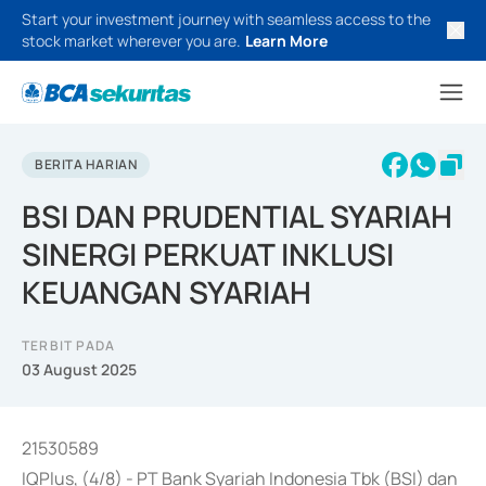
Start your investment journey with seamless access to the
stock market wherever you are.
Learn More
BERITA HARIAN
BSI DAN PRUDENTIAL SYARIAH
SINERGI PERKUAT INKLUSI
KEUANGAN SYARIAH
TERBIT PADA
03 August 2025
21530589
IQPlus, (4/8) - PT Bank Syariah Indonesia Tbk (BSI) dan