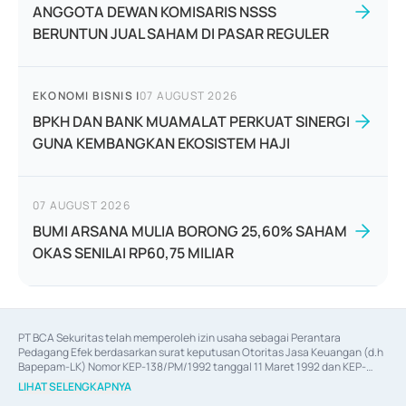
ANGGOTA DEWAN KOMISARIS NSSS
BERUNTUN JUAL SAHAM DI PASAR REGULER
EKONOMI BISNIS
|
07 AUGUST 2026
BPKH DAN BANK MUAMALAT PERKUAT SINERGI
GUNA KEMBANGKAN EKOSISTEM HAJI
07 AUGUST 2026
BUMI ARSANA MULIA BORONG 25,60% SAHAM
OKAS SENILAI RP60,75 MILIAR
PT BCA Sekuritas telah memperoleh izin usaha sebagai Perantara 
Pedagang Efek berdasarkan surat keputusan Otoritas Jasa Keuangan (d.h 
Bapepam-LK) Nomor KEP-138/PM/1992 tanggal 11 Maret 1992 dan KEP-
06/D.04/2014 tanggal 28 Februari 2014, izin usaha sebagai Penjamin Emisi 
LIHAT SELENGKAPNYA
Efek berdasarkan surat keputusan Otoritas Jasa Keuangan Nomor KEP-