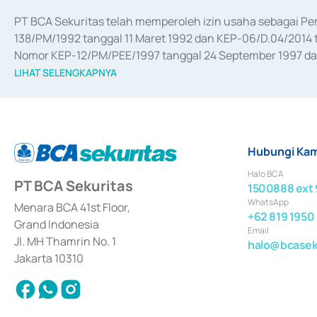
PT BCA Sekuritas telah memperoleh izin usaha sebagai P
138/PM/1992 tanggal 11 Maret 1992 dan KEP-06/D.04/2014 t
Nomor KEP-12/PM/PEE/1997 tanggal 24 September 1997 dan 
merger, akuisisi, divestasi, dan 
join venture
 berdasarkan su
LIHAT SELENGKAPNYA
dari Bank Indonesia antara lain sebagai Perantara Pelaksan
Bank Indonesia sebagai Lembaga Pendukung Penerbitan, Tr
tahun 2018.
Hubungi Kam
Halo BCA
PT BCA Sekuritas
1500888 ext 
WhatsApp
Menara BCA 41st Floor,
+62 819 1950
Grand Indonesia
Email
Jl. MH Thamrin No. 1
halo@bcaseku
Jakarta 10310