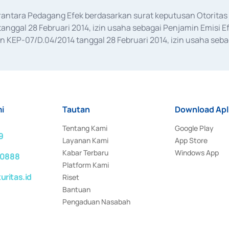
erantara Pedagang Efek berdasarkan surat keputusan Otorit
anggal 28 Februari 2014, izin usaha sebagai Penjamin Emisi E
KEP-07/D.04/2014 tanggal 28 Februari 2014, izin usaha sebag
rat keputusan Otoritas Jasa Keuangan Nomor S-67/PM.21/2017 t
aan Transaksi Sertifikat Deposito di Pasar Uang yang izinnya d
ansaksi, serta Penatausahaan dan Penyelesaian Transaksi Sur
i
Tautan
Download Apl
Tentang Kami
Google Play
9
Layanan Kami
App Store
Kabar Terbaru
Windows App
 0888
Platform Kami
ritas.id
Riset
Bantuan
Pengaduan Nasabah