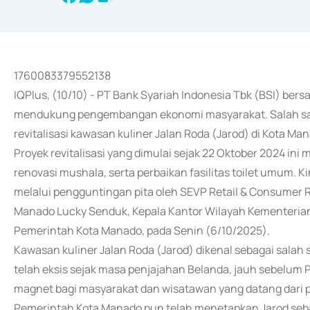
1760083379552138
IQPlus, (10/10) - PT Bank Syariah Indonesia Tbk (BSI) b
mendukung pengembangan ekonomi masyarakat. Salah satu
revitalisasi kawasan kuliner Jalan Roda (Jarod) di Kota Ma
Proyek revitalisasi yang dimulai sejak 22 Oktober 2024 in
renovasi mushala, serta perbaikan fasilitas toilet umum. 
melalui pengguntingan pita oleh SEVP Retail & Consumer R
Manado Lucky Senduk, Kepala Kantor Wilayah Kementerian
Pemerintah Kota Manado, pada Senin (6/10/2025).
Kawasan kuliner Jalan Roda (Jarod) dikenal sebagai salah 
telah eksis sejak masa penjajahan Belanda, jauh sebelum Pe
magnet bagi masyarakat dan wisatawan yang datang dari p
Pemerintah Kota Manado pun telah menetapkan Jarod sebaga