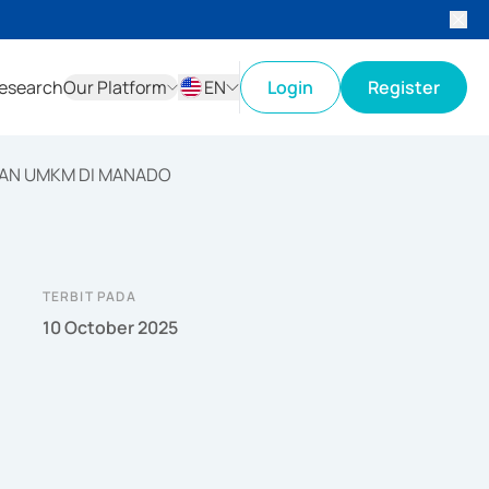
esearch
Our Platform
EN
Login
Register
ID
EN
HAN UMKM DI MANADO
TERBIT PADA
10 October 2025