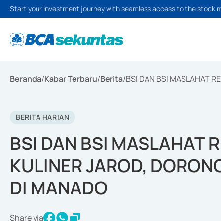
Start your investment journey with seamless access to the stock 
Beranda
/
Kabar Terbaru
/
Berita
/
BSI DAN BSI MASLAHAT 
BERITA HARIAN
BSI DAN BSI MASLAHAT 
KULINER JAROD, DORO
DI MANADO
Share via