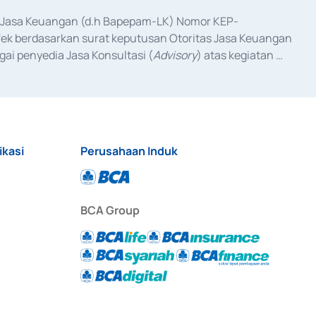
as Jasa Keuangan (d.h Bapepam-LK) Nomor KEP-
fek berdasarkan surat keputusan Otoritas Jasa Keuangan 
ai penyedia Jasa Konsultasi (
Advisory
) atas kegiatan 
anggal 3 Februari 2017, dan beberapa izin usaha lainnya 
iterbitkan pada tahun 2017 dan izin usaha lainnya dari 
at Berharga Komersial yang izinnya diterbitkan pada 
ikasi
Perusahaan Induk
BCA Group