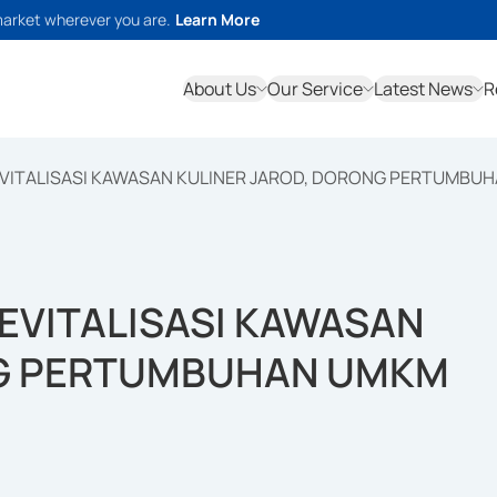
market wherever you are.
Learn More
About Us
Our Service
Latest News
R
REVITALISASI KAWASAN KULINER JAROD, DORONG PERTUMBU
REVITALISASI KAWASAN
NG PERTUMBUHAN UMKM