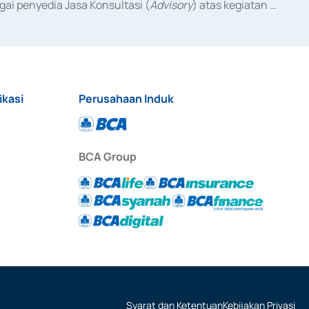
ai penyedia Jasa Konsultasi (
Advisory
) atas kegiatan 
anggal 3 Februari 2017, dan beberapa izin usaha lainnya 
iterbitkan pada tahun 2017 dan izin usaha lainnya dari 
at Berharga Komersial yang izinnya diterbitkan pada 
ikasi
Perusahaan Induk
BCA Group
Syarat dan Ketentuan
Kebijakan Privasi