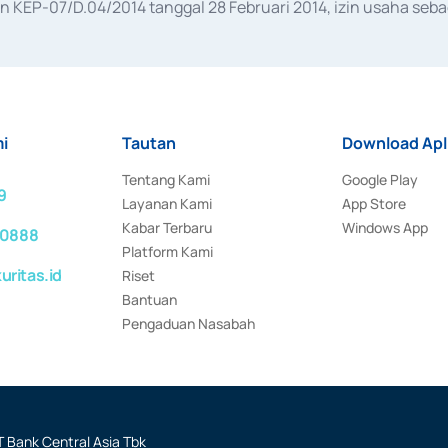
KEP-07/D.04/2014 tanggal 28 Februari 2014, izin usaha sebag
rat keputusan Otoritas Jasa Keuangan Nomor S-67/PM.21/2017 t
aan Transaksi Sertifikat Deposito di Pasar Uang yang izinnya d
ansaksi, serta Penatausahaan dan Penyelesaian Transaksi Sur
i
Tautan
Download Apl
Tentang Kami
Google Play
9
Layanan Kami
App Store
Kabar Terbaru
Windows App
 0888
Platform Kami
ritas.id
Riset
Bantuan
Pengaduan Nasabah
 Bank Central Asia Tbk