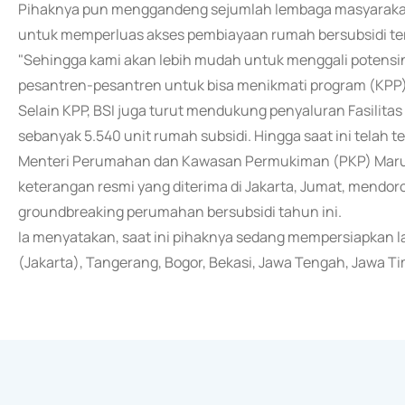
Pihaknya pun menggandeng sejumlah lembaga masyarakat
untuk memperluas akses pembiayaan rumah bersubsidi te
"Sehingga kami akan lebih mudah untuk menggali potensin
pesantren-pesantren untuk bisa menikmati program (KPP) i
Selain KPP, BSI juga turut mendukung penyaluran Fasilit
sebanyak 5.540 unit rumah subsidi. Hingga saat ini telah te
Menteri Perumahan dan Kawasan Permukiman (PKP) Maruara
keterangan resmi yang diterima di Jakarta, Jumat, mendor
groundbreaking perumahan bersubsidi tahun ini.
Ia menyatakan, saat ini pihaknya sedang mempersiapkan 
(Jakarta), Tangerang, Bogor, Bekasi, Jawa Tengah, Jawa T