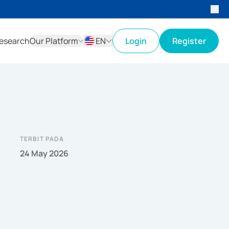
esearch
Our Platform
EN
Login
Register
ID
EN
TERBIT PADA
24 May 2026