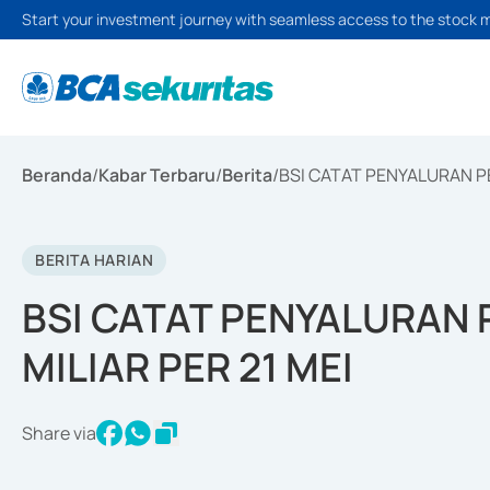
Start your investment journey with seamless access to the stock 
Beranda
/
Kabar Terbaru
/
Berita
/
BSI CATAT PENYALURAN PE
BERITA HARIAN
BSI CATAT PENYALURAN 
MILIAR PER 21 MEI
Share via