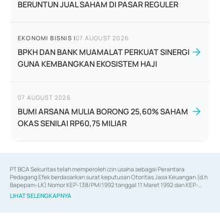
BERUNTUN JUAL SAHAM DI PASAR REGULER
EKONOMI BISNIS
|
07 AUGUST 2026
BPKH DAN BANK MUAMALAT PERKUAT SINERGI
GUNA KEMBANGKAN EKOSISTEM HAJI
07 AUGUST 2026
BUMI ARSANA MULIA BORONG 25,60% SAHAM
OKAS SENILAI RP60,75 MILIAR
PT BCA Sekuritas telah memperoleh izin usaha sebagai Perantara 
Pedagang Efek berdasarkan surat keputusan Otoritas Jasa Keuangan (d.h 
Bapepam-LK) Nomor KEP-138/PM/1992 tanggal 11 Maret 1992 dan KEP-
06/D.04/2014 tanggal 28 Februari 2014, izin usaha sebagai Penjamin Emisi 
LIHAT SELENGKAPNYA
Efek berdasarkan surat keputusan Otoritas Jasa Keuangan Nomor KEP-
12/PM/PEE/1997 tanggal 24 September 1997 dan KEP-07/D.04/2014 
tanggal 28 Februari 2014, izin usaha sebagai penyedia Jasa Konsultasi 