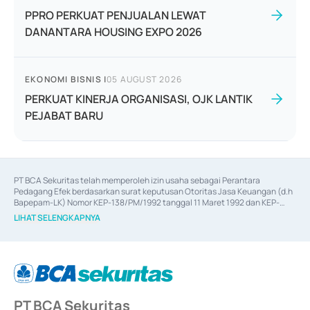
PPRO PERKUAT PENJUALAN LEWAT
DANANTARA HOUSING EXPO 2026
EKONOMI BISNIS
|
05 AUGUST 2026
PERKUAT KINERJA ORGANISASI, OJK LANTIK
PEJABAT BARU
PT BCA Sekuritas telah memperoleh izin usaha sebagai Perantara 
Pedagang Efek berdasarkan surat keputusan Otoritas Jasa Keuangan (d.h 
Bapepam-LK) Nomor KEP-138/PM/1992 tanggal 11 Maret 1992 dan KEP-
06/D.04/2014 tanggal 28 Februari 2014, izin usaha sebagai Penjamin Emisi 
LIHAT SELENGKAPNYA
Efek berdasarkan surat keputusan Otoritas Jasa Keuangan Nomor KEP-
12/PM/PEE/1997 tanggal 24 September 1997 dan KEP-07/D.04/2014 
tanggal 28 Februari 2014, izin usaha sebagai penyedia Jasa Konsultasi 
(
Advisory
) atas kegiatan merger, akuisisi, divestasi, dan 
join venture
berdasarkan surat keputusan Otoritas Jasa Keuangan Nomor S-
67/PM.21/2017 tanggal 3 Februari 2017, dan beberapa izin usaha lainnya 
dari Bank Indonesia antara lain sebagai Perantara Pelaksanaan Transaksi 
PT BCA Sekuritas
Sertifikat Deposito di Pasar Uang yang izinnya diterbitkan pada tahun 2017 