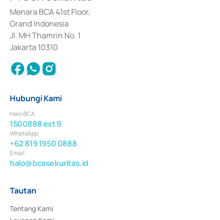
dan izin usaha lainnya dari Bank Indonesia sebagai Lembaga Pendukung 
Penerbitan, Transaksi, serta Penatausahaan dan Penyelesaian Transaksi 
Menara BCA 41st Floor,
Surat Berharga Komersial yang izinnya diterbitkan pada tahun 2018.
Grand Indonesia
Jl. MH Thamrin No. 1
Jakarta 10310
Hubungi Kami
Halo BCA
1500888 ext 9
WhatsApp
+62 819 1950 0888
Email
halo@bcasekuritas.id
Tautan
Tentang Kami