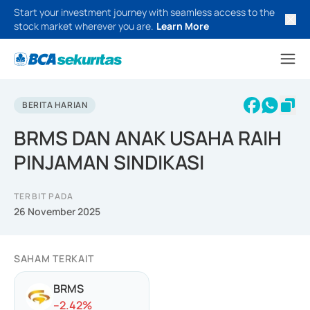
Start your investment journey with seamless access to the
stock market wherever you are.
Learn More
BERITA HARIAN
BRMS DAN ANAK USAHA RAIH
PINJAMAN SINDIKASI
TERBIT PADA
26 November 2025
SAHAM TERKAIT
BRMS
-
-2.42
%