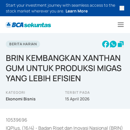
Start your investment journey with seamless access to the
stock market wherever you are.
Learn More
BERITA HARIAN
BRIN KEMBANGKAN XANTHAN
GUM UNTUK PRODUKSI MIGAS
YANG LEBIH EFISIEN
KATEGORI
TERBIT PADA
Ekonomi Bisnis
15 April 2026
10539696
IQPlus, (16/4) - Badan Riset dan Inovasi Nasional (BRIN)