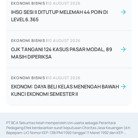
EKONOMI BISNIS
|
10 AUGUST 2026
IHSG SESI II DITUTUP MELEMAH 44 POIN DI
LEVEL 6.365
EKONOMI BISNIS
|
10 AUGUST 2026
OJK TANGANI 124 KASUS PASAR MODAL, 89
MASIH DIPERIKSA
EKONOMI BISNIS
|
10 AUGUST 2026
EKONOM: DAYA BELI KELAS MENENGAH BAWAH
KUNCI EKONOMI SEMESTER II
PT BCA Sekuritas telah memperoleh izin usaha sebagai Perantara 
Pedagang Efek berdasarkan surat keputusan Otoritas Jasa Keuangan (d.h 
Bapepam-LK) Nomor KEP-138/PM/1992 tanggal 11 Maret 1992 dan KEP-
06/D.04/2014 tanggal 28 Februari 2014, izin usaha sebagai Penjamin Emisi 