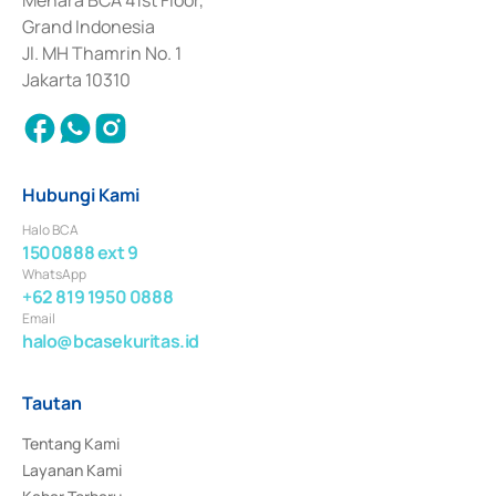
Surat Berharga Komersial yang izinnya diterbitkan pada tahun 2018.
Grand Indonesia
Jl. MH Thamrin No. 1
Jakarta 10310
Hubungi Kami
Halo BCA
1500888 ext 9
WhatsApp
+62 819 1950 0888
Email
halo@bcasekuritas.id
Tautan
Tentang Kami
Layanan Kami