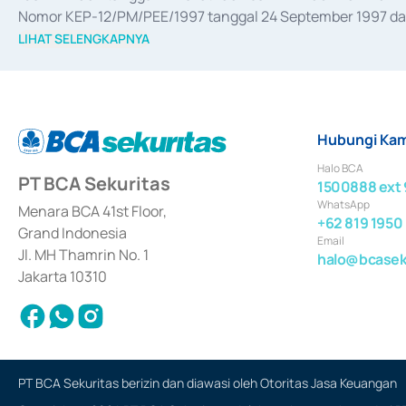
Nomor KEP-12/PM/PEE/1997 tanggal 24 September 1997 dan 
merger, akuisisi, divestasi, dan 
join venture
 berdasarkan su
LIHAT SELENGKAPNYA
dari Bank Indonesia antara lain sebagai Perantara Pelaksan
Bank Indonesia sebagai Lembaga Pendukung Penerbitan, Tr
tahun 2018.
Hubungi Kam
Halo BCA
PT BCA Sekuritas
1500888 ext 
WhatsApp
Menara BCA 41st Floor,
+62 819 1950
Grand Indonesia
Email
Jl. MH Thamrin No. 1
halo@bcaseku
Jakarta 10310
PT BCA Sekuritas berizin dan diawasi oleh Otoritas Jasa Keuangan