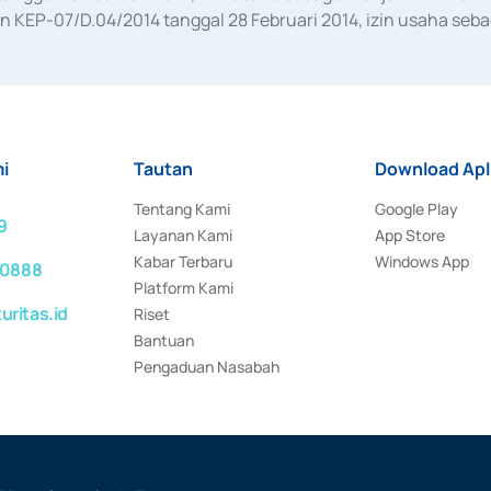
KEP-07/D.04/2014 tanggal 28 Februari 2014, izin usaha sebag
rat keputusan Otoritas Jasa Keuangan Nomor S-67/PM.21/2017 t
aan Transaksi Sertifikat Deposito di Pasar Uang yang izinnya d
ansaksi, serta Penatausahaan dan Penyelesaian Transaksi Sur
i
Tautan
Download Apl
Tentang Kami
Google Play
9
Layanan Kami
App Store
Kabar Terbaru
Windows App
 0888
Platform Kami
ritas.id
Riset
Bantuan
Pengaduan Nasabah