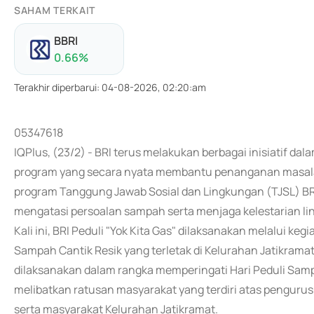
SAHAM TERKAIT
BBRI
0.66
%
Terakhir diperbarui
:
04-08-2026, 02:20:am
05347618
IQPlus, (23/2) - BRI terus melakukan berbagai inisiatif d
program yang secara nyata membantu penanganan masalah
program Tanggung Jawab Sosial dan Lingkungan (TJSL) BR
mengatasi persoalan sampah serta menjaga kelestarian lin
Kali ini, BRI Peduli "Yok Kita Gas" dilaksanakan melalui ke
Sampah Cantik Resik yang terletak di Kelurahan Jatikramat,
dilaksanakan dalam rangka memperingati Hari Peduli Sampa
melibatkan ratusan masyarakat yang terdiri atas pengurus
serta masyarakat Kelurahan Jatikramat.