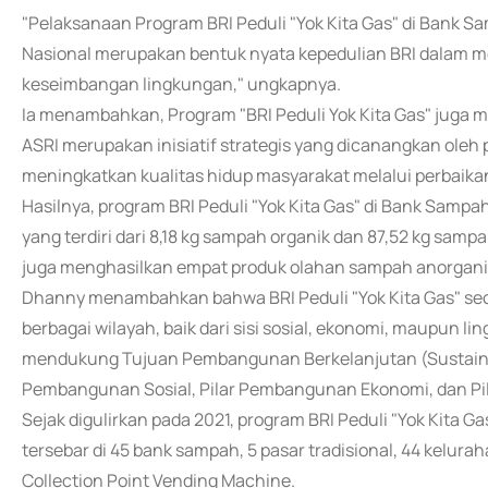
"Pelaksanaan Program BRI Peduli "Yok Kita Gas" di Bank S
Nasional merupakan bentuk nyata kepedulian BRI dalam
keseimbangan lingkungan," ungkapnya.
Ia menambahkan, Program "BRI Peduli Yok Kita Gas" juga 
ASRI merupakan inisiatif strategis yang dicanangkan ole
meningkatkan kualitas hidup masyarakat melalui perbaikan
Hasilnya, program BRI Peduli "Yok Kita Gas" di Bank Samp
yang terdiri dari 8,18 kg sampah organik dan 87,52 kg samp
juga menghasilkan empat produk olahan sampah anorganik
Dhanny menambahkan bahwa BRI Peduli "Yok Kita Gas" sec
berbagai wilayah, baik dari sisi sosial, ekonomi, maupun l
mendukung Tujuan Pembangunan Berkelanjutan (Sustainab
Pembangunan Sosial, Pilar Pembangunan Ekonomi, dan P
Sejak digulirkan pada 2021, program BRI Peduli "Yok Kita Gas
tersebar di 45 bank sampah, 5 pasar tradisional, 44 keluraha
Collection Point Vending Machine.