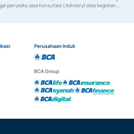
ai penyedia Jasa Konsultasi (
Advisory
) atas kegiatan 
anggal 3 Februari 2017, dan beberapa izin usaha lainnya 
iterbitkan pada tahun 2017 dan izin usaha lainnya dari 
at Berharga Komersial yang izinnya diterbitkan pada 
ikasi
Perusahaan Induk
BCA Group