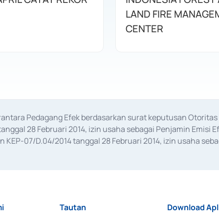
LAND FIRE MANAGE
CENTER
erantara Pedagang Efek berdasarkan surat keputusan Otorit
anggal 28 Februari 2014, izin usaha sebagai Penjamin Emisi E
KEP-07/D.04/2014 tanggal 28 Februari 2014, izin usaha sebag
rat keputusan Otoritas Jasa Keuangan Nomor S-67/PM.21/2017 t
aan Transaksi Sertifikat Deposito di Pasar Uang yang izinnya d
ansaksi, serta Penatausahaan dan Penyelesaian Transaksi Sur
i
Tautan
Download Apl