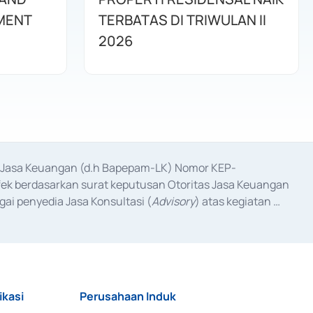
MENT
TERBATAS DI TRIWULAN II
2026
as Jasa Keuangan (d.h Bapepam-LK) Nomor KEP-
fek berdasarkan surat keputusan Otoritas Jasa Keuangan 
ai penyedia Jasa Konsultasi (
Advisory
) atas kegiatan 
anggal 3 Februari 2017, dan beberapa izin usaha lainnya 
iterbitkan pada tahun 2017 dan izin usaha lainnya dari 
at Berharga Komersial yang izinnya diterbitkan pada 
ikasi
Perusahaan Induk