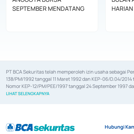
SEPTEMBER MENDATANG
HARIAN
PT BCA Sekuritas telah memperoleh izin usaha sebagai P
138/PM/1992 tanggal 11 Maret 1992 dan KEP-06/D.04/2014 t
Nomor KEP-12/PM/PEE/1997 tanggal 24 September 1997 dan 
merger, akuisisi, divestasi, dan 
join venture
 berdasarkan su
LIHAT SELENGKAPNYA
dari Bank Indonesia antara lain sebagai Perantara Pelaksan
Bank Indonesia sebagai Lembaga Pendukung Penerbitan, Tr
tahun 2018.
Hubungi Kam