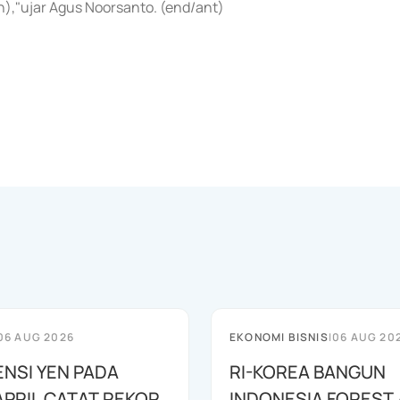
),"ujar Agus Noorsanto. (end/ant)
06 AUG 2026
EKONOMI BISNIS
|
06 AUG 20
ENSI YEN PADA
RI-KOREA BANGUN
APRIL CATAT REKOR
INDONESIA FOREST