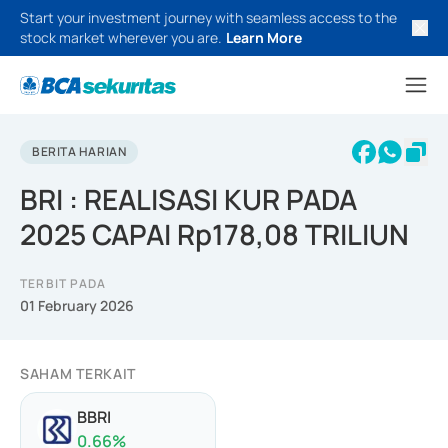
Start your investment journey with seamless access to the
stock market wherever you are.
Learn More
BERITA HARIAN
BRI : REALISASI KUR PADA
2025 CAPAI Rp178,08 TRILIUN
TERBIT PADA
01 February 2026
SAHAM TERKAIT
BBRI
0.66
%