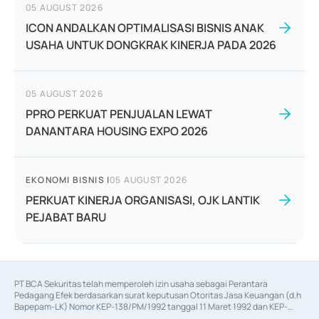
05 AUGUST 2026
ICON ANDALKAN OPTIMALISASI BISNIS ANAK
USAHA UNTUK DONGKRAK KINERJA PADA 2026
05 AUGUST 2026
PPRO PERKUAT PENJUALAN LEWAT
DANANTARA HOUSING EXPO 2026
EKONOMI BISNIS
|
05 AUGUST 2026
PERKUAT KINERJA ORGANISASI, OJK LANTIK
PEJABAT BARU
PT BCA Sekuritas telah memperoleh izin usaha sebagai Perantara 
Pedagang Efek berdasarkan surat keputusan Otoritas Jasa Keuangan (d.h 
Bapepam-LK) Nomor KEP-138/PM/1992 tanggal 11 Maret 1992 dan KEP-
06/D.04/2014 tanggal 28 Februari 2014, izin usaha sebagai Penjamin Emisi 