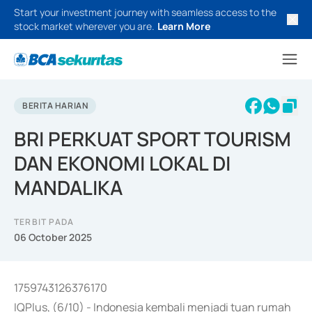
Start your investment journey with seamless access to the
stock market wherever you are.
Learn More
BERITA HARIAN
BRI PERKUAT SPORT TOURISM
DAN EKONOMI LOKAL DI
MANDALIKA
TERBIT PADA
06 October 2025
1759743126376170
IQPlus, (6/10) - Indonesia kembali menjadi tuan rumah