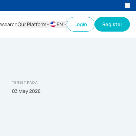
esearch
Our Platform
EN
Login
Register
ID
EN
TERBIT PADA
03 May 2026