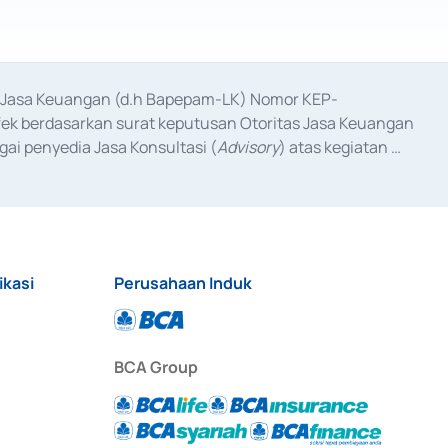
as Jasa Keuangan (d.h Bapepam-LK) Nomor KEP-
fek berdasarkan surat keputusan Otoritas Jasa Keuangan 
ai penyedia Jasa Konsultasi (
Advisory
) atas kegiatan 
anggal 3 Februari 2017, dan beberapa izin usaha lainnya 
iterbitkan pada tahun 2017 dan izin usaha lainnya dari 
at Berharga Komersial yang izinnya diterbitkan pada 
ikasi
Perusahaan Induk
BCA Group