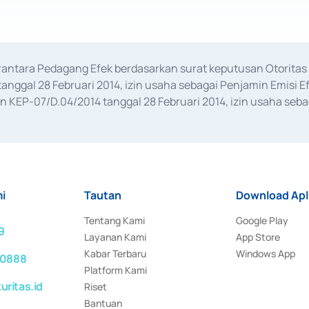
erantara Pedagang Efek berdasarkan surat keputusan Otorit
anggal 28 Februari 2014, izin usaha sebagai Penjamin Emisi E
KEP-07/D.04/2014 tanggal 28 Februari 2014, izin usaha sebag
rat keputusan Otoritas Jasa Keuangan Nomor S-67/PM.21/2017 t
aan Transaksi Sertifikat Deposito di Pasar Uang yang izinnya d
ansaksi, serta Penatausahaan dan Penyelesaian Transaksi Sur
i
Tautan
Download Apl
Tentang Kami
Google Play
9
Layanan Kami
App Store
Kabar Terbaru
Windows App
 0888
Platform Kami
ritas.id
Riset
Bantuan