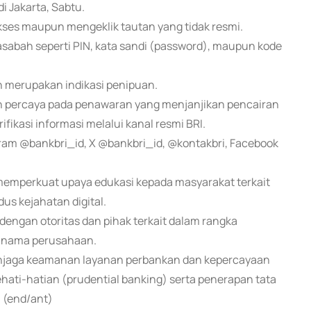
i Jakarta, Sabtu.
ses maupun mengeklik tautan yang tidak resmi.
nasabah seperti PIN, kata sandi (password), maupun kode
n merupakan indikasi penipuan.
 percaya pada penawaran yang menjanjikan pencairan
ifikasi informasi melalui kanal resmi BRI.
agram @bankbri_id, X @bankbri_id, @kontakbri, Facebook
emperkuat upaya edukasi kepada masyarakat terkait
us kejahatan digital.
 dengan otoritas dan pihak terkait dalam rangka
 nama perusahaan.
njaga keamanan layanan perbankan dan kepercayaan
ati-hatian (prudential banking) serta penerapan tata
 (end/ant)