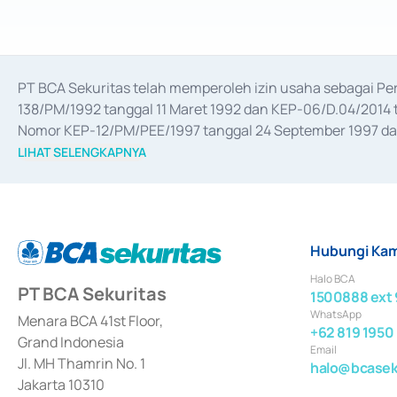
PT BCA Sekuritas telah memperoleh izin usaha sebagai P
138/PM/1992 tanggal 11 Maret 1992 dan KEP-06/D.04/2014 t
Nomor KEP-12/PM/PEE/1997 tanggal 24 September 1997 dan 
merger, akuisisi, divestasi, dan 
join venture
 berdasarkan su
LIHAT SELENGKAPNYA
dari Bank Indonesia antara lain sebagai Perantara Pelaksan
Bank Indonesia sebagai Lembaga Pendukung Penerbitan, Tr
tahun 2018.
Hubungi Kam
Halo BCA
PT BCA Sekuritas
1500888 ext 
WhatsApp
Menara BCA 41st Floor,
+62 819 1950
Grand Indonesia
Email
Jl. MH Thamrin No. 1
halo@bcaseku
Jakarta 10310