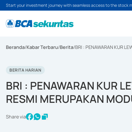
Start your investment journey with seamless access to the stock 
Beranda
/
Kabar Terbaru
/
Berita
/
BRI : PENAWARAN KUR L
BERITA HARIAN
BRI : PENAWARAN KUR L
RESMI MERUPAKAN MOD
Share via