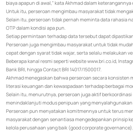
biaya apapun di awal," kata Akhmad dalam keterangannya d
Untuk itu, perseroan mengimbau masyarakat tidak mengak
Selain itu, perseroan tidak pernah meminta data rahasia 
OTP dalam kondisi apa pun.
Setiap permintaan terhadap data tersebut dapat dipastika
Perseroan juga mengimbau masyarakat untuk tidak mudah
cepat dengan syarat tidak wajar, serta selalu melakukan ver
Beberapa kanal resmi seperti website www.bri.co.id, Inst
Bank BRI, hingga Contact BRI 14017/1500017.
Akhmad menegaskan bahwa perseroan secara konsisten m
literasi keuangan dan kewaspadaan terhadap berbagai mod
Selain itu, menurutnya, perseroan juga aktif berkoordinasi
menindaklanjuti modus penipuan yang menyalahgunakan
Perseroan pun menyatakan komitmennya untuk terus me
masyarakat dengan senantiasa mengedepankan prinsip keh
kelola perusahaan yang baik (good corporate governance).