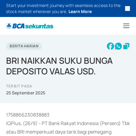
Start your investment journey with seamless access to the
stock market wherever you are.
Learn More
BERITA HARIAN
BRI NAIKKAN SUKU BUNGA
DEPOSITO VALAS USD.
TERBIT PADA
25 September 2025
1758866230838883
IQPlus, (26/9) - PT Bank Rakyat Indonesia (Persero) Tbk
atau BRI memperkuat daya tarik bagi pemegang