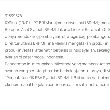
31339578
IQPlus, (10/11) - PT BRI Manajemen Investasi (BRI-MI) men
Beragun Aset Syariah BRI-MI Jakarta Lingkar Baratsatu (KIK 
upaya mendukung pembiayaan strategis bagi pembangunan
Direktur Utama BRI-MI Tina Meilina mengatakan produk ini
produk investasi alternatif berbasis prinsip syariah, sek
syariah di pasar modal Indonesia.
Pencatatan ini merupakan milestone yang memperkuat pos
syariah yang berintegritas dan berkelanjutan, ujarnya, di M
"Pencatatan KIK EBA Syariah BRI-MI JLB di bursa hari ini m
ekonomi dapat berjalan beriringan dalam satu instrumen inv