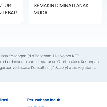
AVTUR
SEMAKIN DIMINATI ANAK
 LEBAR
MUDA
as Jasa Keuangan (d.h Bapepam-LK) Nomor KEP-
fek berdasarkan surat keputusan Otoritas Jasa Keuangan 
ai penyedia Jasa Konsultasi (
Advisory
) atas kegiatan 
anggal 3 Februari 2017, dan beberapa izin usaha lainnya 
iterbitkan pada tahun 2017 dan izin usaha lainnya dari 
at Berharga Komersial yang izinnya diterbitkan pada 
ikasi
Perusahaan Induk