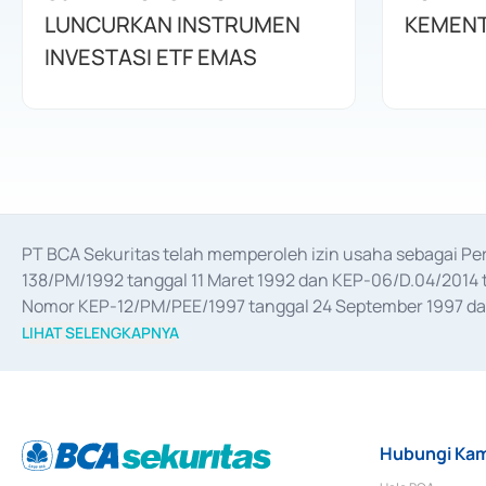
LUNCURKAN INSTRUMEN
KEMENT
INVESTASI ETF EMAS
PT BCA Sekuritas telah memperoleh izin usaha sebagai P
138/PM/1992 tanggal 11 Maret 1992 dan KEP-06/D.04/2014 t
Nomor KEP-12/PM/PEE/1997 tanggal 24 September 1997 dan 
merger, akuisisi, divestasi, dan 
join venture
 berdasarkan su
LIHAT SELENGKAPNYA
dari Bank Indonesia antara lain sebagai Perantara Pelaksan
Bank Indonesia sebagai Lembaga Pendukung Penerbitan, Tr
tahun 2018.
Hubungi Kam