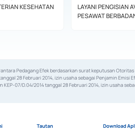
ERIAN KESEHATAN
LAYANI PENGISIAN 
PESAWAT BERBADAN
erantara Pedagang Efek berdasarkan surat keputusan Otorit
anggal 28 Februari 2014, izin usaha sebagai Penjamin Emisi E
KEP-07/D.04/2014 tanggal 28 Februari 2014, izin usaha sebag
rat keputusan Otoritas Jasa Keuangan Nomor S-67/PM.21/2017 t
aan Transaksi Sertifikat Deposito di Pasar Uang yang izinnya d
ansaksi, serta Penatausahaan dan Penyelesaian Transaksi Sur
i
Tautan
Download Apl