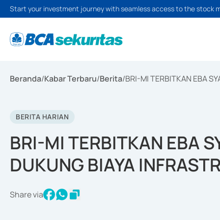
Start your investment journey with seamless access to the stock 
Beranda
/
Kabar Terbaru
/
Berita
/
BRI-MI TERBITKAN EBA SY
BERITA HARIAN
BRI-MI TERBITKAN EBA S
DUKUNG BIAYA INFRAST
Share via