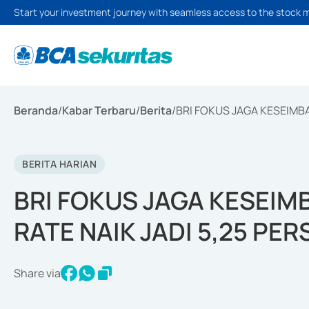
Start your investment journey with seamless access to the stock 
Beranda
/
Kabar Terbaru
/
Berita
/
BRI FOKUS JAGA KESEIMBA
BERITA HARIAN
BRI FOKUS JAGA KESEIMB
RATE NAIK JADI 5,25 PER
Share via