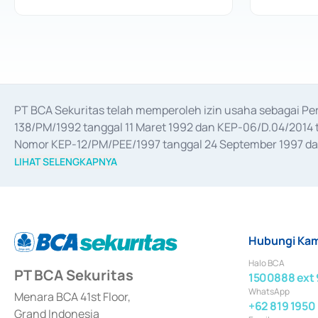
PT BCA Sekuritas telah memperoleh izin usaha sebagai P
138/PM/1992 tanggal 11 Maret 1992 dan KEP-06/D.04/2014 t
Nomor KEP-12/PM/PEE/1997 tanggal 24 September 1997 dan 
merger, akuisisi, divestasi, dan 
join venture
 berdasarkan su
LIHAT SELENGKAPNYA
dari Bank Indonesia antara lain sebagai Perantara Pelaksan
Bank Indonesia sebagai Lembaga Pendukung Penerbitan, Tr
tahun 2018.
Hubungi Kam
Halo BCA
PT BCA Sekuritas
1500888 ext 
WhatsApp
Menara BCA 41st Floor,
+62 819 1950
Grand Indonesia