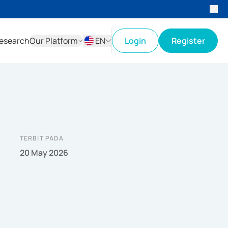
esearch
Our Platform
EN
Login
Register
ID
EN
TERBIT PADA
20 May 2026