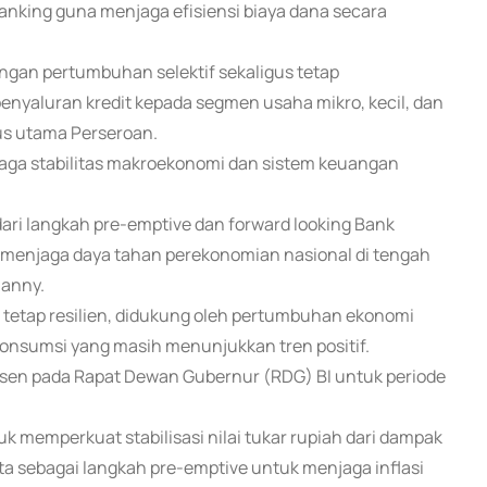
nking guna menjaga efisiensi biaya dana secara
dengan pertumbuhan selektif sekaligus tetap
nyaluran kredit kepada segmen usaha mikro, kecil, dan
us utama Perseroan.
aga stabilitas makroekonomi dan sistem keuangan
ri langkah pre-emptive dan forward looking Bank
ta menjaga daya tahan perekonomian nasional di tengah
hanny.
tetap resilien, didukung oleh pertumbuhan ekonomi
as konsumsi yang masih menunjukkan tren positif.
sen pada Rapat Dewan Gubernur (RDG) BI untuk periode
k memperkuat stabilisasi nilai tukar rupiah dari dampak
rta sebagai langkah pre-emptive untuk menjaga inflasi