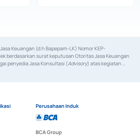
as Jasa Keuangan (d.h Bapepam-LK) Nomor KEP-
fek berdasarkan surat keputusan Otoritas Jasa Keuangan 
ai penyedia Jasa Konsultasi (
Advisory
) atas kegiatan 
anggal 3 Februari 2017, dan beberapa izin usaha lainnya 
iterbitkan pada tahun 2017 dan izin usaha lainnya dari 
at Berharga Komersial yang izinnya diterbitkan pada 
ikasi
Perusahaan Induk
BCA Group