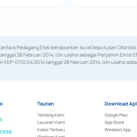
erantara Pedagang Efek berdasarkan surat keputusan Otorit
anggal 28 Februari 2014, izin usaha sebagai Penjamin Emisi E
KEP-07/D.04/2014 tanggal 28 Februari 2014, izin usaha sebag
rat keputusan Otoritas Jasa Keuangan Nomor S-67/PM.21/2017 t
aan Transaksi Sertifikat Deposito di Pasar Uang yang izinnya d
ansaksi, serta Penatausahaan dan Penyelesaian Transaksi Sur
i
Tautan
Download Apl
Tentang Kami
Google Play
9
Layanan Kami
App Store
Kabar Terbaru
Windows App
 0888
Platform Kami