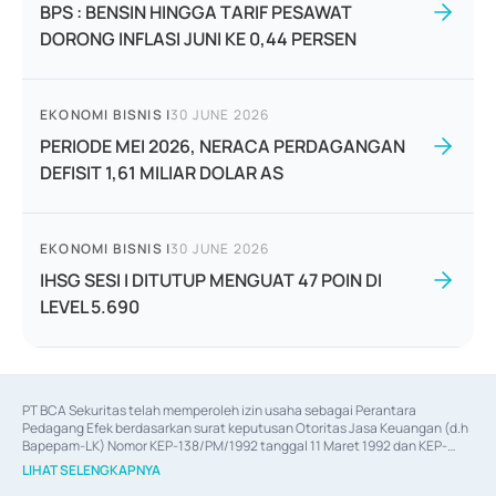
BPS : BENSIN HINGGA TARIF PESAWAT
DORONG INFLASI JUNI KE 0,44 PERSEN
EKONOMI BISNIS
|
30 JUNE 2026
PERIODE MEI 2026, NERACA PERDAGANGAN
DEFISIT 1,61 MILIAR DOLAR AS
EKONOMI BISNIS
|
30 JUNE 2026
IHSG SESI I DITUTUP MENGUAT 47 POIN DI
LEVEL 5.690
PT BCA Sekuritas telah memperoleh izin usaha sebagai Perantara 
Pedagang Efek berdasarkan surat keputusan Otoritas Jasa Keuangan (d.h 
Bapepam-LK) Nomor KEP-138/PM/1992 tanggal 11 Maret 1992 dan KEP-
06/D.04/2014 tanggal 28 Februari 2014, izin usaha sebagai Penjamin Emisi 
LIHAT SELENGKAPNYA
Efek berdasarkan surat keputusan Otoritas Jasa Keuangan Nomor KEP-