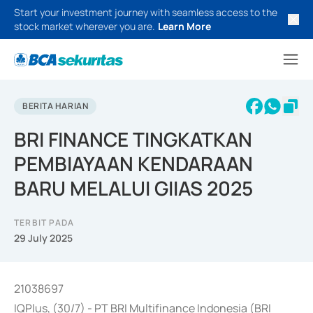
Start your investment journey with seamless access to the
stock market wherever you are.
Learn More
BERITA HARIAN
BRI FINANCE TINGKATKAN
PEMBIAYAAN KENDARAAN
BARU MELALUI GIIAS 2025
TERBIT PADA
29 July 2025
21038697
IQPlus, (30/7) - PT BRI Multifinance Indonesia (BRI