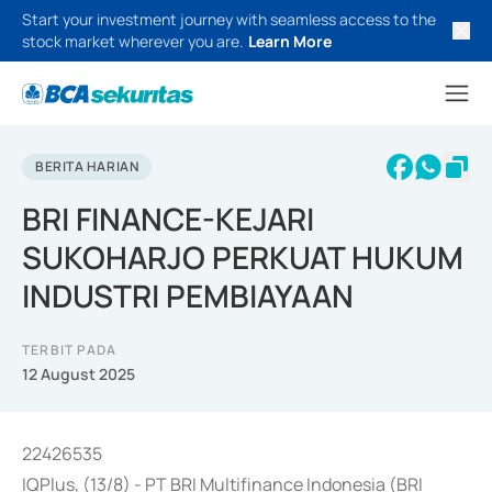
Start your investment journey with seamless access to the
stock market wherever you are.
Learn More
BERITA HARIAN
BRI FINANCE-KEJARI
SUKOHARJO PERKUAT HUKUM
INDUSTRI PEMBIAYAAN
TERBIT PADA
12 August 2025
22426535
IQPlus, (13/8) - PT BRI Multifinance Indonesia (BRI