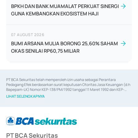
BPKH DAN BANK MUAMALAT PERKUAT SINERGI
GUNA KEMBANGKAN EKOSISTEM HAJI
07 AUGUST 2026
BUMI ARSANA MULIA BORONG 25,60% SAHAM
OKAS SENILAI RP60,75 MILIAR
PT BCA Sekuritas telah memperoleh izin usaha sebagai Perantara 
Pedagang Efek berdasarkan surat keputusan Otoritas Jasa Keuangan (d.h 
Bapepam-LK) Nomor KEP-138/PM/1992 tanggal 11 Maret 1992 dan KEP-
06/D.04/2014 tanggal 28 Februari 2014, izin usaha sebagai Penjamin Emisi 
LIHAT SELENGKAPNYA
Efek berdasarkan surat keputusan Otoritas Jasa Keuangan Nomor KEP-
12/PM/PEE/1997 tanggal 24 September 1997 dan KEP-07/D.04/2014 
tanggal 28 Februari 2014, izin usaha sebagai penyedia Jasa Konsultasi 
(
Advisory
) atas kegiatan merger, akuisisi, divestasi, dan 
join venture
berdasarkan surat keputusan Otoritas Jasa Keuangan Nomor S-
67/PM.21/2017 tanggal 3 Februari 2017, dan beberapa izin usaha lainnya 
dari Bank Indonesia antara lain sebagai Perantara Pelaksanaan Transaksi 
PT BCA Sekuritas
Sertifikat Deposito di Pasar Uang yang izinnya diterbitkan pada tahun 2017 