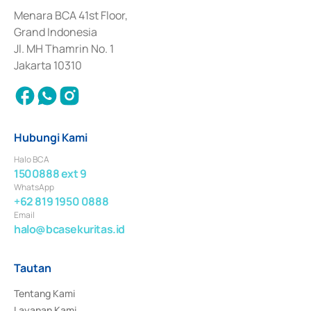
dan izin usaha lainnya dari Bank Indonesia sebagai Lembaga Pendukung 
Penerbitan, Transaksi, serta Penatausahaan dan Penyelesaian Transaksi 
Menara BCA 41st Floor,
Surat Berharga Komersial yang izinnya diterbitkan pada tahun 2018.
Grand Indonesia
Jl. MH Thamrin No. 1
Jakarta 10310
Hubungi Kami
Halo BCA
1500888 ext 9
WhatsApp
+62 819 1950 0888
Email
halo@bcasekuritas.id
Tautan
Tentang Kami
Layanan Kami