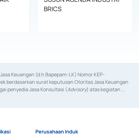
BRICS
as Jasa Keuangan (d.h Bapepam-LK) Nomor KEP-
fek berdasarkan surat keputusan Otoritas Jasa Keuangan 
ai penyedia Jasa Konsultasi (
Advisory
) atas kegiatan 
anggal 3 Februari 2017, dan beberapa izin usaha lainnya 
iterbitkan pada tahun 2017 dan izin usaha lainnya dari 
at Berharga Komersial yang izinnya diterbitkan pada 
ikasi
Perusahaan Induk