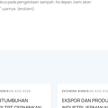
 fokus pada pengelolaan sampah. Ke depan, kami akan
" ujarnya. (end/ant)
ISNIS
|
06 AUG 2026
EKONOMI BISNIS
|
06 AUG 20
PERTUMBUHAN
EKSPOR DAN PRODU
RI TPT CERMINKAN
INDUSTRI JERMAN N