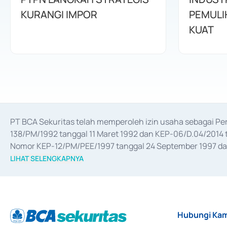
KURANGI IMPOR
PEMULI
KUAT
PT BCA Sekuritas telah memperoleh izin usaha sebagai P
138/PM/1992 tanggal 11 Maret 1992 dan KEP-06/D.04/2014 t
Nomor KEP-12/PM/PEE/1997 tanggal 24 September 1997 dan 
merger, akuisisi, divestasi, dan 
join venture
 berdasarkan su
LIHAT SELENGKAPNYA
dari Bank Indonesia antara lain sebagai Perantara Pelaksan
Bank Indonesia sebagai Lembaga Pendukung Penerbitan, Tr
tahun 2018.
Hubungi Kam