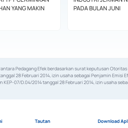
HAN YANG MAKIN
PADA BULAN JUNI
erantara Pedagang Efek berdasarkan surat keputusan Otorit
anggal 28 Februari 2014, izin usaha sebagai Penjamin Emisi E
KEP-07/D.04/2014 tanggal 28 Februari 2014, izin usaha sebag
rat keputusan Otoritas Jasa Keuangan Nomor S-67/PM.21/2017 t
aan Transaksi Sertifikat Deposito di Pasar Uang yang izinnya d
ansaksi, serta Penatausahaan dan Penyelesaian Transaksi Sur
i
Tautan
Download Apl