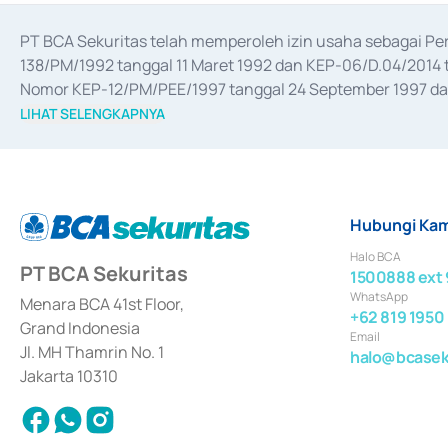
PT BCA Sekuritas telah memperoleh izin usaha sebagai P
138/PM/1992 tanggal 11 Maret 1992 dan KEP-06/D.04/2014 t
Nomor KEP-12/PM/PEE/1997 tanggal 24 September 1997 dan 
merger, akuisisi, divestasi, dan 
join venture
 berdasarkan su
LIHAT SELENGKAPNYA
dari Bank Indonesia antara lain sebagai Perantara Pelaksan
Bank Indonesia sebagai Lembaga Pendukung Penerbitan, Tr
tahun 2018.
Hubungi Kam
Halo BCA
PT BCA Sekuritas
1500888 ext 
WhatsApp
Menara BCA 41st Floor,
+62 819 1950
Grand Indonesia
Email
Jl. MH Thamrin No. 1
halo@bcaseku
Jakarta 10310