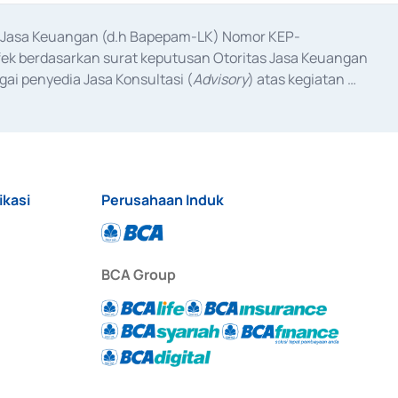
as Jasa Keuangan (d.h Bapepam-LK) Nomor KEP-
fek berdasarkan surat keputusan Otoritas Jasa Keuangan 
ai penyedia Jasa Konsultasi (
Advisory
) atas kegiatan 
anggal 3 Februari 2017, dan beberapa izin usaha lainnya 
iterbitkan pada tahun 2017 dan izin usaha lainnya dari 
at Berharga Komersial yang izinnya diterbitkan pada 
ikasi
Perusahaan Induk
BCA Group