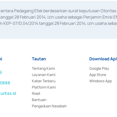
erantara Pedagang Efek berdasarkan surat keputusan Otorit
anggal 28 Februari 2014, izin usaha sebagai Penjamin Emisi E
KEP-07/D.04/2014 tanggal 28 Februari 2014, izin usaha sebag
rat keputusan Otoritas Jasa Keuangan Nomor S-67/PM.21/2017 t
aan Transaksi Sertifikat Deposito di Pasar Uang yang izinnya d
ansaksi, serta Penatausahaan dan Penyelesaian Transaksi Sur
i
Tautan
Download Apl
Tentang Kami
Google Play
9
Layanan Kami
App Store
Kabar Terbaru
Windows App
 0888
Platform Kami
ritas.id
Riset
Bantuan
Pengaduan Nasabah