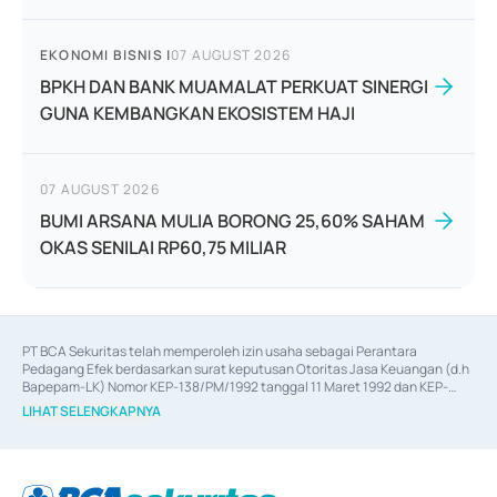
EKONOMI BISNIS
|
07 AUGUST 2026
BPKH DAN BANK MUAMALAT PERKUAT SINERGI
GUNA KEMBANGKAN EKOSISTEM HAJI
07 AUGUST 2026
BUMI ARSANA MULIA BORONG 25,60% SAHAM
OKAS SENILAI RP60,75 MILIAR
PT BCA Sekuritas telah memperoleh izin usaha sebagai Perantara 
Pedagang Efek berdasarkan surat keputusan Otoritas Jasa Keuangan (d.h 
Bapepam-LK) Nomor KEP-138/PM/1992 tanggal 11 Maret 1992 dan KEP-
06/D.04/2014 tanggal 28 Februari 2014, izin usaha sebagai Penjamin Emisi 
LIHAT SELENGKAPNYA
Efek berdasarkan surat keputusan Otoritas Jasa Keuangan Nomor KEP-
12/PM/PEE/1997 tanggal 24 September 1997 dan KEP-07/D.04/2014 
tanggal 28 Februari 2014, izin usaha sebagai penyedia Jasa Konsultasi 
(
Advisory
) atas kegiatan merger, akuisisi, divestasi, dan 
join venture
berdasarkan surat keputusan Otoritas Jasa Keuangan Nomor S-