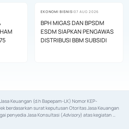
EKONOMI BISNIS
|
07 AUG 2026
A
BPH MIGAS DAN BPSDM
AHAM
ESDM SIAPKAN PENGAWAS
75
DISTRIBUSI BBM SUBSIDI
as Jasa Keuangan (d.h Bapepam-LK) Nomor KEP-
fek berdasarkan surat keputusan Otoritas Jasa Keuangan 
ai penyedia Jasa Konsultasi (
Advisory
) atas kegiatan 
anggal 3 Februari 2017, dan beberapa izin usaha lainnya 
iterbitkan pada tahun 2017 dan izin usaha lainnya dari 