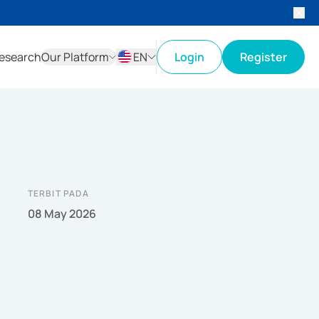
esearch
Our Platform
EN
Login
Register
ID
EN
TERBIT PADA
08 May 2026