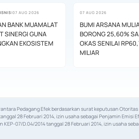
ISNIS
|
07 AUG 2026
07 AUG 2026
AN BANK MUAMALAT
BUMI ARSANA MULI
T SINERGI GUNA
BORONG 25,60% S
GKAN EKOSISTEM
OKAS SENILAI RP60,
MILIAR
erantara Pedagang Efek berdasarkan surat keputusan Otorit
anggal 28 Februari 2014, izin usaha sebagai Penjamin Emisi E
KEP-07/D.04/2014 tanggal 28 Februari 2014, izin usaha sebag
rat keputusan Otoritas Jasa Keuangan Nomor S-67/PM.21/2017 t
aan Transaksi Sertifikat Deposito di Pasar Uang yang izinnya d