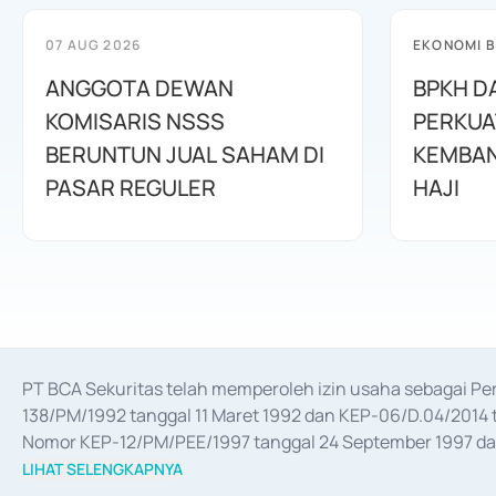
07 AUG 2026
EKONOMI B
ANGGOTA DEWAN
BPKH D
KOMISARIS NSSS
PERKUA
BERUNTUN JUAL SAHAM DI
KEMBAN
PASAR REGULER
HAJI
PT BCA Sekuritas telah memperoleh izin usaha sebagai P
138/PM/1992 tanggal 11 Maret 1992 dan KEP-06/D.04/2014 t
Nomor KEP-12/PM/PEE/1997 tanggal 24 September 1997 dan 
merger, akuisisi, divestasi, dan 
join venture
 berdasarkan su
LIHAT SELENGKAPNYA
dari Bank Indonesia antara lain sebagai Perantara Pelaksan