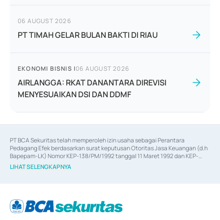
06 AUGUST 2026
PT TIMAH GELAR BULAN BAKTI DI RIAU
EKONOMI BISNIS
|
06 AUGUST 2026
AIRLANGGA: RKAT DANANTARA DIREVISI
MENYESUAIKAN DSI DAN DDMF
PT BCA Sekuritas telah memperoleh izin usaha sebagai Perantara 
Pedagang Efek berdasarkan surat keputusan Otoritas Jasa Keuangan (d.h 
Bapepam-LK) Nomor KEP-138/PM/1992 tanggal 11 Maret 1992 dan KEP-
06/D.04/2014 tanggal 28 Februari 2014, izin usaha sebagai Penjamin Emisi 
LIHAT SELENGKAPNYA
Efek berdasarkan surat keputusan Otoritas Jasa Keuangan Nomor KEP-
12/PM/PEE/1997 tanggal 24 September 1997 dan KEP-07/D.04/2014 
tanggal 28 Februari 2014, izin usaha sebagai penyedia Jasa Konsultasi 
(
Advisory
) atas kegiatan merger, akuisisi, divestasi, dan 
join venture
berdasarkan surat keputusan Otoritas Jasa Keuangan Nomor S-
67/PM.21/2017 tanggal 3 Februari 2017, dan beberapa izin usaha lainnya 
dari Bank Indonesia antara lain sebagai Perantara Pelaksanaan Transaksi 