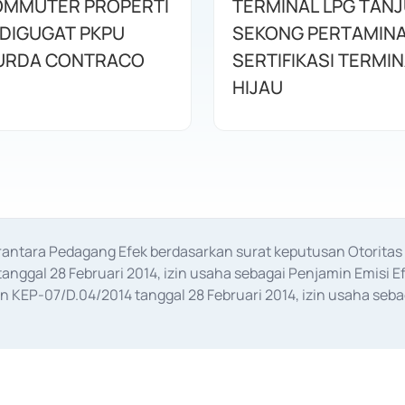
OMMUTER PROPERTI
TERMINAL LPG TAN
 DIGUGAT PKPU
SEKONG PERTAMINA
URDA CONTRACO
SERTIFIKASI TERMI
HIJAU
erantara Pedagang Efek berdasarkan surat keputusan Otorit
anggal 28 Februari 2014, izin usaha sebagai Penjamin Emisi E
KEP-07/D.04/2014 tanggal 28 Februari 2014, izin usaha sebag
rat keputusan Otoritas Jasa Keuangan Nomor S-67/PM.21/2017 t
aan Transaksi Sertifikat Deposito di Pasar Uang yang izinnya d
ansaksi, serta Penatausahaan dan Penyelesaian Transaksi Sur