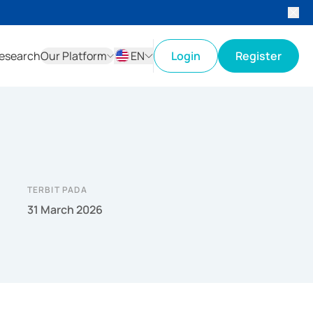
esearch
Our Platform
EN
Login
Register
ID
EN
TERBIT PADA
31 March 2026