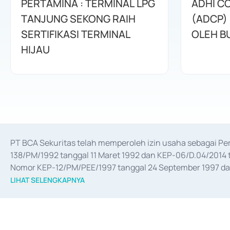
PERTAMINA : TERMINAL LPG
ADHI C
TANJUNG SEKONG RAIH
(ADCP)
SERTIFIKASI TERMINAL
OLEH B
HIJAU
PT BCA Sekuritas telah memperoleh izin usaha sebagai P
138/PM/1992 tanggal 11 Maret 1992 dan KEP-06/D.04/2014 t
Nomor KEP-12/PM/PEE/1997 tanggal 24 September 1997 dan 
merger, akuisisi, divestasi, dan 
join venture
 berdasarkan su
LIHAT SELENGKAPNYA
dari Bank Indonesia antara lain sebagai Perantara Pelaksan
Bank Indonesia sebagai Lembaga Pendukung Penerbitan, Tr
tahun 2018.