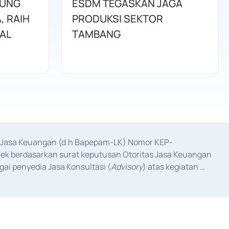
JUNG
ESDM TEGASKAN JAGA
, RAIH
PRODUKSI SEKTOR
NAL
TAMBANG
as Jasa Keuangan (d.h Bapepam-LK) Nomor KEP-
fek berdasarkan surat keputusan Otoritas Jasa Keuangan 
ai penyedia Jasa Konsultasi (
Advisory
) atas kegiatan 
anggal 3 Februari 2017, dan beberapa izin usaha lainnya 
iterbitkan pada tahun 2017 dan izin usaha lainnya dari 
at Berharga Komersial yang izinnya diterbitkan pada 