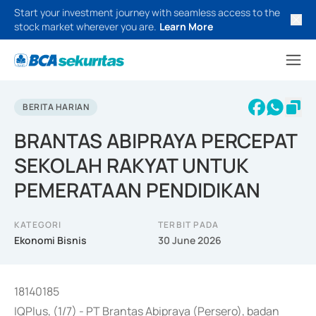
Start your investment journey with seamless access to the
stock market wherever you are.
Learn More
BERITA HARIAN
BRANTAS ABIPRAYA PERCEPAT
SEKOLAH RAKYAT UNTUK
PEMERATAAN PENDIDIKAN
KATEGORI
TERBIT PADA
Ekonomi Bisnis
30 June 2026
18140185
IQPlus, (1/7) - PT Brantas Abipraya (Persero), badan