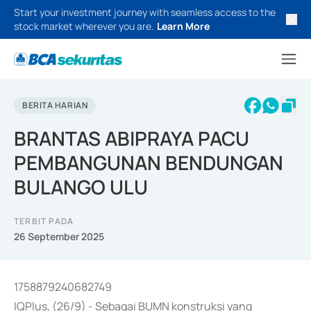
Start your investment journey with seamless access to the
stock market wherever you are.
Learn More
BERITA HARIAN
BRANTAS ABIPRAYA PACU
PEMBANGUNAN BENDUNGAN
BULANGO ULU
TERBIT PADA
26 September 2025
1758879240682749
IQPlus, (26/9) - Sebagai BUMN konstruksi yang