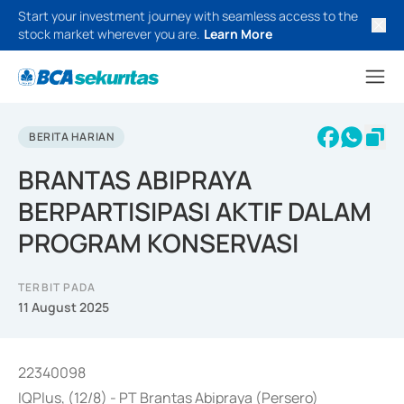
Start your investment journey with seamless access to the
stock market wherever you are.
Learn More
BERITA HARIAN
BRANTAS ABIPRAYA
BERPARTISIPASI AKTIF DALAM
PROGRAM KONSERVASI
TERBIT PADA
11 August 2025
22340098
IQPlus, (12/8) - PT Brantas Abipraya (Persero)