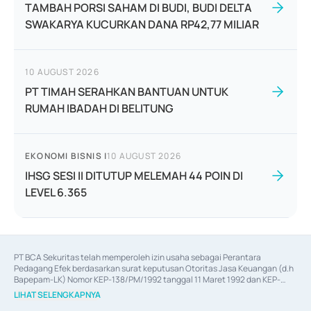
TAMBAH PORSI SAHAM DI BUDI, BUDI DELTA
SWAKARYA KUCURKAN DANA RP42,77 MILIAR
10 AUGUST 2026
PT TIMAH SERAHKAN BANTUAN UNTUK
RUMAH IBADAH DI BELITUNG
EKONOMI BISNIS
|
10 AUGUST 2026
IHSG SESI II DITUTUP MELEMAH 44 POIN DI
LEVEL 6.365
PT BCA Sekuritas telah memperoleh izin usaha sebagai Perantara 
Pedagang Efek berdasarkan surat keputusan Otoritas Jasa Keuangan (d.h 
Bapepam-LK) Nomor KEP-138/PM/1992 tanggal 11 Maret 1992 dan KEP-
06/D.04/2014 tanggal 28 Februari 2014, izin usaha sebagai Penjamin Emisi 
LIHAT SELENGKAPNYA
Efek berdasarkan surat keputusan Otoritas Jasa Keuangan Nomor KEP-