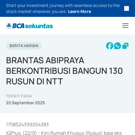
Start your investment journey with seamless access to the
stock market wherever you are.
Learn More
BERITA HARIAN
BRANTAS ABIPRAYA
BERKONTRIBUSI BANGUN 130
RUSUN DI NTT
TERBIT PADA
22 September 2025
1758524399254383
IQPlus, (22/9) - Kini Rumah Khusus (Rusus) bagi eks