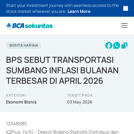
Start your investment journey with seamless access to the
stock market wherever you are.
Learn More
BERITA HARIAN
BPS SEBUT TRANSPORTASI
SUMBANG INFLASI BULANAN
TERBESAR DI APRIL 2026
KATEGORI
TERBIT PADA
Ekonomi Bisnis
03 May 2026
12348985
IQPlus, (4/5) - Deputi Bidang Statistik Distribusi dan