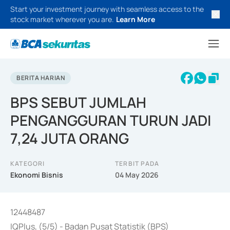
Start your investment journey with seamless access to the
stock market wherever you are.
Learn More
BERITA HARIAN
BPS SEBUT JUMLAH
PENGANGGURAN TURUN JADI
7,24 JUTA ORANG
KATEGORI
TERBIT PADA
Ekonomi Bisnis
04 May 2026
12448487
IQPlus, (5/5) - Badan Pusat Statistik (BPS)