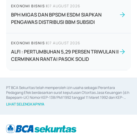
EKONOMI BISNIS
|
07 AUGUST 2026
BPH MIGAS DAN BPSDM ESDM SIAPKAN
PENGAWAS DISTRIBUSI BBM SUBSIDI
EKONOMI BISNIS
|
07 AUGUST 2026
ALFI : PERTUMBUHAN 5,29 PERSEN TRIWULAN II
CERMINKAN RANTAI PASOK SOLID
PT BCA Sekuritas telah memperoleh izin usaha sebagai Perantara 
Pedagang Efek berdasarkan surat keputusan Otoritas Jasa Keuangan (d.h 
Bapepam-LK) Nomor KEP-138/PM/1992 tanggal 11 Maret 1992 dan KEP-
06/D.04/2014 tanggal 28 Februari 2014, izin usaha sebagai Penjamin Emisi 
LIHAT SELENGKAPNYA
Efek berdasarkan surat keputusan Otoritas Jasa Keuangan Nomor KEP-
12/PM/PEE/1997 tanggal 24 September 1997 dan KEP-07/D.04/2014 
tanggal 28 Februari 2014, izin usaha sebagai penyedia Jasa Konsultasi 
(
Advisory
) atas kegiatan merger, akuisisi, divestasi, dan 
join venture
berdasarkan surat keputusan Otoritas Jasa Keuangan Nomor S-
67/PM.21/2017 tanggal 3 Februari 2017, dan beberapa izin usaha lainnya 
dari Bank Indonesia antara lain sebagai Perantara Pelaksanaan Transaksi 