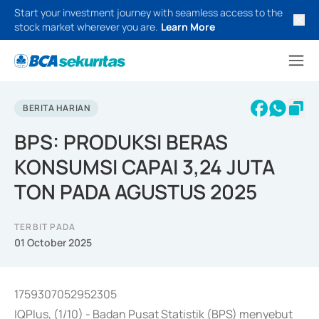
Start your investment journey with seamless access to the
stock market wherever you are.
Learn More
BERITA HARIAN
BPS: PRODUKSI BERAS
KONSUMSI CAPAI 3,24 JUTA
TON PADA AGUSTUS 2025
TERBIT PADA
01 October 2025
1759307052952305
IQPlus, (1/10) - Badan Pusat Statistik (BPS) menyebut