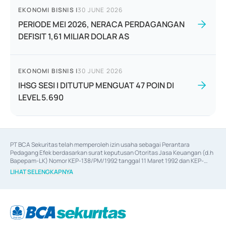
EKONOMI BISNIS
|
30 JUNE 2026
PERIODE MEI 2026, NERACA PERDAGANGAN
DEFISIT 1,61 MILIAR DOLAR AS
EKONOMI BISNIS
|
30 JUNE 2026
IHSG SESI I DITUTUP MENGUAT 47 POIN DI
LEVEL 5.690
PT BCA Sekuritas telah memperoleh izin usaha sebagai Perantara 
Pedagang Efek berdasarkan surat keputusan Otoritas Jasa Keuangan (d.h 
Bapepam-LK) Nomor KEP-138/PM/1992 tanggal 11 Maret 1992 dan KEP-
06/D.04/2014 tanggal 28 Februari 2014, izin usaha sebagai Penjamin Emisi 
LIHAT SELENGKAPNYA
Efek berdasarkan surat keputusan Otoritas Jasa Keuangan Nomor KEP-
12/PM/PEE/1997 tanggal 24 September 1997 dan KEP-07/D.04/2014 
tanggal 28 Februari 2014, izin usaha sebagai penyedia Jasa Konsultasi 
(
Advisory
) atas kegiatan merger, akuisisi, divestasi, dan 
join venture
berdasarkan surat keputusan Otoritas Jasa Keuangan Nomor S-
67/PM.21/2017 tanggal 3 Februari 2017, dan beberapa izin usaha lainnya 
dari Bank Indonesia antara lain sebagai Perantara Pelaksanaan Transaksi 