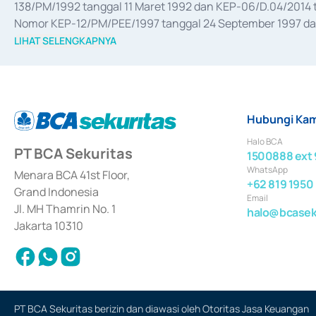
138/PM/1992 tanggal 11 Maret 1992 dan KEP-06/D.04/2014 t
Nomor KEP-12/PM/PEE/1997 tanggal 24 September 1997 dan 
merger, akuisisi, divestasi, dan 
join venture
 berdasarkan su
LIHAT SELENGKAPNYA
dari Bank Indonesia antara lain sebagai Perantara Pelaksan
Bank Indonesia sebagai Lembaga Pendukung Penerbitan, Tr
tahun 2018.
Hubungi Kam
Halo BCA
PT BCA Sekuritas
1500888 ext 
WhatsApp
Menara BCA 41st Floor,
+62 819 1950
Grand Indonesia
Email
Jl. MH Thamrin No. 1
halo@bcaseku
Jakarta 10310
PT BCA Sekuritas berizin dan diawasi oleh Otoritas Jasa Keuangan