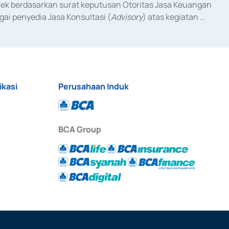
fek berdasarkan surat keputusan Otoritas Jasa Keuangan 
ai penyedia Jasa Konsultasi (
Advisory
) atas kegiatan 
anggal 3 Februari 2017, dan beberapa izin usaha lainnya 
iterbitkan pada tahun 2017 dan izin usaha lainnya dari 
at Berharga Komersial yang izinnya diterbitkan pada 
ikasi
Perusahaan Induk
BCA Group