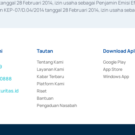
anggal 28 Februari 2014, izin usaha sebagai Penjamin Emisi E
KEP-07/D.04/2014 tanggal 28 Februari 2014, izin usaha sebag
rat keputusan Otoritas Jasa Keuangan Nomor S-67/PM.21/2017 t
aan Transaksi Sertifikat Deposito di Pasar Uang yang izinnya d
ansaksi, serta Penatausahaan dan Penyelesaian Transaksi Sur
i
Tautan
Download Apl
Tentang Kami
Google Play
9
Layanan Kami
App Store
Kabar Terbaru
Windows App
 0888
Platform Kami
ritas.id
Riset
Bantuan
Pengaduan Nasabah